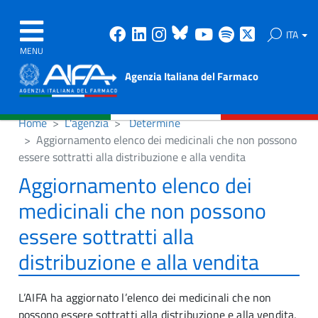
Facebook
Linkedin
Instagram
Bluesky
Youtube
Spotify
X
ITA
MENU
Agenzia Italiana del Farmaco
Home
L'agenzia
Determine
Aggiornamento elenco dei medicinali che non possono
essere sottratti alla distribuzione e alla vendita
Aggiornamento elenco dei
medicinali che non possono
essere sottratti alla
distribuzione e alla vendita
L’AIFA ha aggiornato l’elenco dei medicinali che non
possono essere sottratti alla distribuzione e alla vendita,