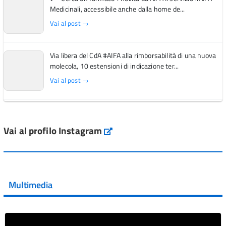
Medicinali, accessibile anche dalla home de...
Vai al post →
Via libera del CdA #AIFA alla rimborsabilità di una nuova
molecola, 10 estensioni di indicazione ter...
Vai al post →
L'Italia si conferma tra i primi Paesi europei per l'accesso
ai #farmaci orfani rimborsati dal Servi...
Vai al profilo Instagram
Instagram
Vai al post →
💜 Il 29 giugno #AIFA si è illuminata di viola in occasione
della XVII Giornata Mondiale della Scler...
Multimedia
Vai al post →