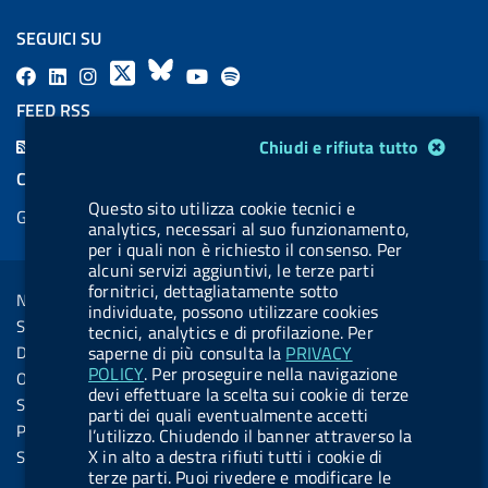
SEGUICI SU
F
L
l
X
B
Y
l
a
i
a
l
o
a
FEED RSS
c
n
b
u
u
b
Modulo gestione cookie
F
Chiudi e rifiuta tutto
e
k
e
e
t
e
e
COOKIES
b
e
l
s
u
l
e
Questo sito utilizza cookie tecnici e
Gestione cookie
o
d
.
k
b
.
analytics, necessari al suo funzionamento,
d
o
i
b
y
e
b
per i quali non è richiesto il consenso. Per
R
Sezione Link Utili
alcuni servizi aggiuntivi, le terze parti
k
n
u
u
s
fornitrici, dettagliatamente sotto
Note legali
t
t
individuate, possono utilizzare cookies
s
Social Media Policy
tecnici, analytics e di profilazione. Per
t
t
Dichiarazione di accessibilità
saperne di più consulta la
PRIVACY
o
o
POLICY
. Per proseguire nella navigazione
Obiettivi di accessibilità
devi effettuare la scelta sui cookie di terze
n
n
Statistiche sito
parti dei quali eventualmente accetti
.
.
Privacy
l’utilizzo. Chiudendo il banner attraverso la
i
s
X in alto a destra rifiuti tutti i cookie di
Servizi Online
terze parti. Puoi rivedere e modificare le
n
p