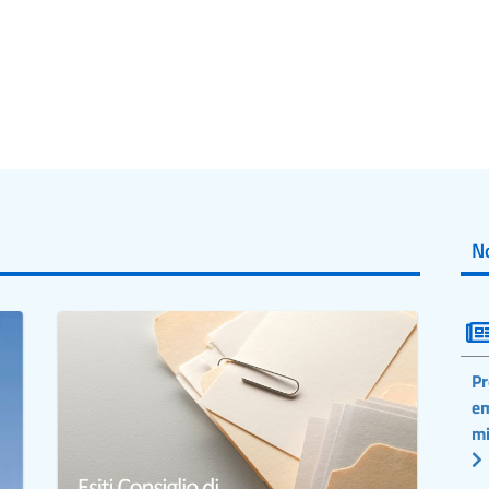
No
Pr
em
mi