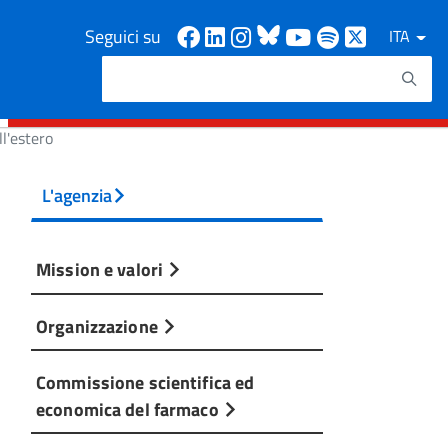
Facebook
Linkedin
Instagram
Bluesky
Youtube
Spotify
X
Seguici su
ITA
Cerca
Testo da ricercare
l'estero
L'agenzia
Mission e valori
Organizzazione
Commissione scientifica ed
economica del farmaco