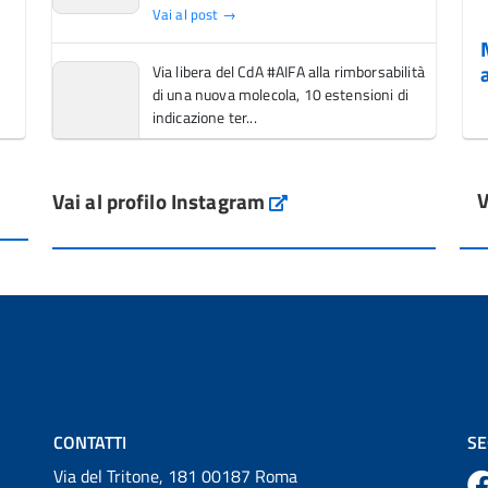
Vai al post →
Via libera del CdA #AIFA alla rimborsabilità
di una nuova molecola, 10 estensioni di
indicazione ter...
Vai al post →
V
Vai al profilo Instagram
L'Italia si conferma tra i primi Paesi europei
Instagram
per l'accesso ai #farmaci orfani rimborsati
dal Servi...
Vai al post →
💜 Il 29 giugno #AIFA si è illuminata di viola
in occasione della XVII Giornata Mondiale
della Scler...
Vai al post →
CONTATTI
SE
Via del Tritone, 181 00187 Roma