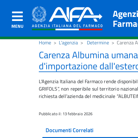
Agenzi
Farma
MENU
Home
L'agenzia
Determine
Carenza A
Carenza Albumina umana G
d'importazione dall'ester
L'Agenzia Italiana del Farmaco rende disponi
GRIFOLS”, non reperibile sul territorio nazional
richiesta dell’azienda del medicinale “ALBUTEI
Pubblicato il: 13 febbraio 2026
Documenti Correlati