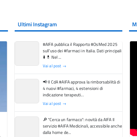
Ultimi Instagram
M
#AIFA pubblica il Rapporto #OsMed 2025
sull’uso dei #farmaci in Italia. Dati principali
⬇️ 💊 Nel ...
Vai al post →
📢 Il CdA #AIFA approva la rimborsabilità di
4 nuovi #farmaci, 4 estensioni di
indicazione terapeuti...
Vai al post →
🔎 "Cerca un farmaco": novità da AIFA Il
servizio #AIFA Medicinali, accessibile anche
dalla home de...