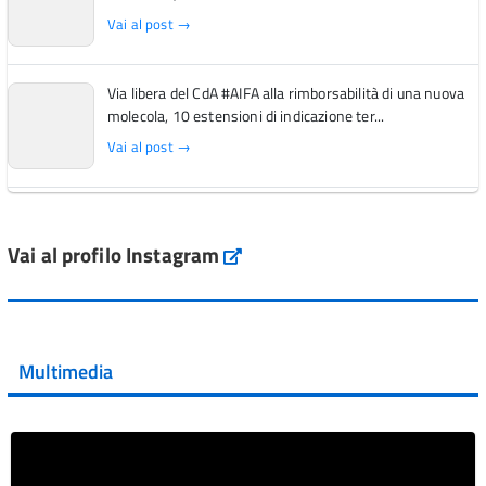
Vai al post →
Via libera del CdA #AIFA alla rimborsabilità di una nuova
molecola, 10 estensioni di indicazione ter...
Vai al post →
L'Italia si conferma tra i primi Paesi europei per l'accesso
ai #farmaci orfani rimborsati dal Servi...
Vai al profilo Instagram
Instagram
Vai al post →
💜 Il 29 giugno #AIFA si è illuminata di viola in occasione
della XVII Giornata Mondiale della Scler...
Multimedia
Vai al post →