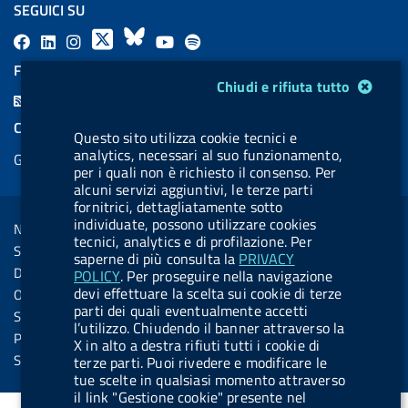
SEGUICI SU
F
L
l
X
B
Y
l
a
i
a
l
o
a
FEED RSS
Modulo gestione cookie
Chiudi e rifiuta tutto
c
n
b
u
u
b
F
e
k
e
e
t
e
e
COOKIES
b
e
l
s
u
l
Questo sito utilizza cookie tecnici e
e
analytics, necessari al suo funzionamento,
Gestione cookie
o
d
.
k
b
.
d
per i quali non è richiesto il consenso. Per
o
i
b
y
e
b
alcuni servizi aggiuntivi, le terze parti
R
Sezione Link Utili
fornitrici, dettagliatamente sotto
k
n
u
u
s
individuate, possono utilizzare cookies
Note legali
t
t
tecnici, analytics e di profilazione. Per
s
Social Media Policy
saperne di più consulta la
PRIVACY
t
t
Dichiarazione di accessibilità
POLICY
. Per proseguire nella navigazione
o
o
devi effettuare la scelta sui cookie di terze
Obiettivi di accessibilità
n
n
parti dei quali eventualmente accetti
Statistiche sito
l’utilizzo. Chiudendo il banner attraverso la
.
.
Privacy
X in alto a destra rifiuti tutti i cookie di
i
s
Servizi Online
terze parti. Puoi rivedere e modificare le
tue scelte in qualsiasi momento attraverso
n
p
il link "Gestione cookie" presente nel