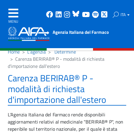
Facebook
Linkedin
Instagram
Bluesky
Youtube
Spotify
X
ITA
MENU
Agenzia Italiana del Farmaco
Home
L'agenzia
Determine
Carenza BERIRAB® P - modalità di richiesta
d'importazione dall'estero
Carenza BERIRAB® P -
modalità di richiesta
d'importazione dall'estero
L'Agenzia Italiana del Farmaco rende disponibili
aggiornamenti relativi al medicinale "BERIRAB® P", non
reperibile sul territorio nazionale, per il quale è stata