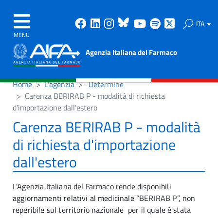
Facebook
Linkedin
Instagram
Bluesky
Youtube
Spotify
X
ITA
MENU
Agenzia Italiana del Farmaco
Home
L'agenzia
Determine
Carenza BERIRAB P - modalità di richiesta
d'importazione dall'estero
Carenza BERIRAB P - modalità
di richiesta d'importazione
dall'estero
L'Agenzia Italiana del Farmaco rende disponibili
aggiornamenti relativi al medicinale “BERIRAB P”, non
reperibile sul territorio nazionale per il quale è stata