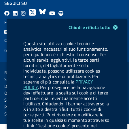
SEGUICI SU
F
L
l
X
B
Y
l
a
i
a
l
o
a
FEED RSS
Modulo gestione cookie
Chiudi e rifiuta tutto
c
n
b
u
u
b
F
e
k
e
e
t
e
e
COOKIES
b
e
l
s
u
l
Questo sito utilizza cookie tecnici e
e
analytics, necessari al suo funzionamento,
Gestione cookie
o
d
.
k
b
.
d
per i quali non è richiesto il consenso. Per
o
i
b
y
e
b
alcuni servizi aggiuntivi, le terze parti
R
Sezione Link Utili
fornitrici, dettagliatamente sotto
k
n
u
u
s
individuate, possono utilizzare cookies
Note legali
t
t
tecnici, analytics e di profilazione. Per
s
Social Media Policy
saperne di più consulta la
PRIVACY
t
t
Dichiarazione di accessibilità
POLICY
. Per proseguire nella navigazione
o
o
devi effettuare la scelta sui cookie di terze
Obiettivi di accessibilità
n
n
parti dei quali eventualmente accetti
Statistiche sito
l’utilizzo. Chiudendo il banner attraverso la
.
.
Privacy
X in alto a destra rifiuti tutti i cookie di
i
s
Servizi Online
terze parti. Puoi rivedere e modificare le
tue scelte in qualsiasi momento attraverso
n
p
il link "Gestione cookie" presente nel