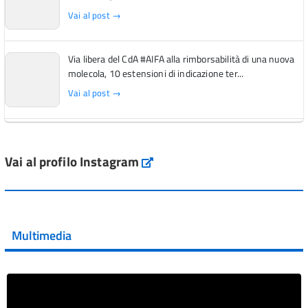
Vai al post →
Via libera del CdA #AIFA alla rimborsabilità di una nuova
molecola, 10 estensioni di indicazione ter...
Vai al post →
L'Italia si conferma tra i primi Paesi europei per l'accesso
ai #farmaci orfani rimborsati dal Servi...
Vai al profilo Instagram
Instagram
Vai al post →
💜 Il 29 giugno #AIFA si è illuminata di viola in occasione
della XVII Giornata Mondiale della Scler...
Multimedia
Vai al post →