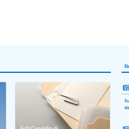
No
Su
de