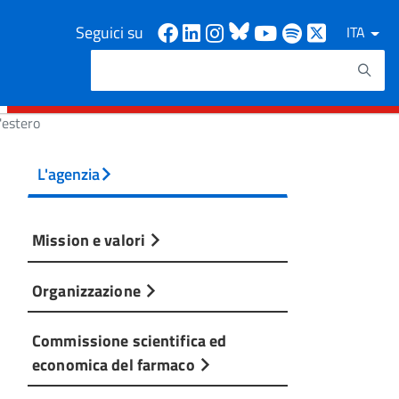
Facebook
Linkedin
Instagram
Bluesky
Youtube
Spotify
X
Seguici su
ITA
Cerca
Testo da ricercare
'estero
L'agenzia
Mission e valori
Organizzazione
Commissione scientifica ed
economica del farmaco