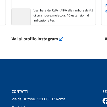
Via libera del CdA #AIFA alla rimborsabilità
di una nuova molecola, 10 estensioni di
indicazione ter...
Vai al post →
V
Vai al profilo Instagram
L'Italia si conferma tra i primi Paesi europei
Instagram
per l'accesso ai #farmaci orfani rimborsati
dal Servi...
Vai al post →
💜 Il 29 giugno #AIFA si è illuminata di viola
in occasione della XVII Giornata Mondiale
della Scler...
Vai al post →
CONTATTI
SE
Via del Tritone, 181 00187 Roma