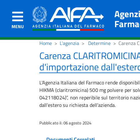
Agenzi
Farma
MENU
Home
L'agenzia
Determine
Carenza C
Carenza CLARITROMICINA 
d'importazione dall'ester
L'Agenzia Italiana del Farmaco rende disponib
HIKMA (claritromicina) 500 mg polvere per solu
042118024)”, non reperibile sul territorio nazi
dall’estero su richiesta dell’azienda.
Pubblicato il: 06 agosto 2024
Documenti Correlati