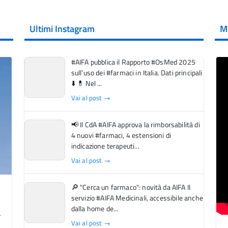
Ultimi Instagram
M
#AIFA pubblica il Rapporto #OsMed 2025
sull’uso dei #farmaci in Italia. Dati principali
⬇️ 💊 Nel ...
Vai al post →
📢 Il CdA #AIFA approva la rimborsabilità di
4 nuovi #farmaci, 4 estensioni di
indicazione terapeuti...
Vai al post →
🔎 "Cerca un farmaco": novità da AIFA Il
servizio #AIFA Medicinali, accessibile anche
dalla home de...
Vai al post →