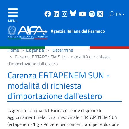
Facebook
Linkedin
Instagram
Bluesky
Youtube
Spotify
X
ITA
MENU
Agenzia Italiana del Farmaco
Home
L'agenzia
Determine
Carenza ERTAPENEM SUN - modalità di richiesta
d'importazione dall'estero
Carenza ERTAPENEM SUN -
modalità di richiesta
d'importazione dall'estero
L'Agenzia Italiana del Farmaco rende disponibili
aggiornamenti relativi al medicinale "ERTAPENEM SUN
(ertapenem) 1 g - Polvere per concentrato per soluzione