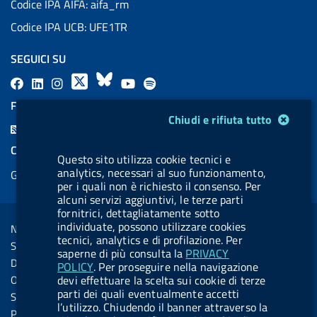
Codice IPA AIFA: aifa_rm
Codice IPA UCB: UFE1TR
SEGUICI SU
F
L
l
X
B
Y
l
a
i
a
l
o
a
FEED RSS
Modulo gestione cookie
c
n
b
u
u
b
Chiudi e rifiuta tutto
F
e
k
e
e
t
e
e
COOKIES
b
e
l
s
u
l
Questo sito utilizza cookie tecnici e
e
analytics, necessari al suo funzionamento,
Gestione cookie
o
d
.
k
b
.
d
per i quali non è richiesto il consenso. Per
o
i
b
y
e
b
alcuni servizi aggiuntivi, le terze parti
R
Sezione Link Utili
fornitrici, dettagliatamente sotto
k
n
u
u
s
individuate, possono utilizzare cookies
Note legali
t
t
tecnici, analytics e di profilazione. Per
s
Social Media Policy
t
t
saperne di più consulta la
PRIVACY
Dichiarazione di accessibilità
POLICY
. Per proseguire nella navigazione
o
o
Obiettivi di accessibilità
devi effettuare la scelta sui cookie di terze
n
n
parti dei quali eventualmente accetti
Statistiche sito
l’utilizzo. Chiudendo il banner attraverso la
.
.
Privacy