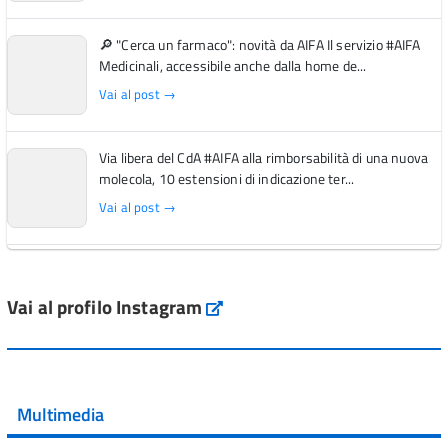
🔎 "Cerca un farmaco": novità da AIFA Il servizio #AIFA
Medicinali, accessibile anche dalla home de...
Vai al post →
Via libera del CdA #AIFA alla rimborsabilità di una nuova
molecola, 10 estensioni di indicazione ter...
Vai al post →
L'Italia si conferma tra i primi Paesi europei per l'accesso
ai #farmaci orfani rimborsati dal Servi...
Vai al profilo Instagram
Instagram
Vai al post →
💜 Il 29 giugno #AIFA si è illuminata di viola in occasione
della XVII Giornata Mondiale della Scler...
Multimedia
Vai al post →