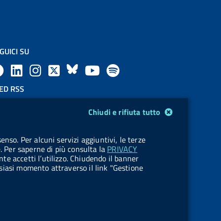
GUICI SU
F
L
l
X
B
Y
l
a
i
a
l
o
a
ED RSS
F
c
n
b
u
u
b
Chiudi e rifiuta tutto
e
e
k
e
e
t
e
OKIES
enso. Per alcuni servizi aggiuntivi, le terze
e
stione cookie
b
e
l
s
u
l
e. Per saperne di più consulta la
PRIVACY
nte accetti l’utilizzo. Chiudendo il banner
d
o
d
.
k
b
.
ualsiasi momento attraverso il link "Gestione
R
o
i
b
y
e
b
s
k
n
u
u