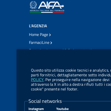
L'AGENZIA
Home Page
FarmaciLine
Partecipazione e soddisfazione utenti
Modulo gestione cookie
Accesso civico
Modulistica
Questo sito utilizza cookie tecnici e analytics,
Amministrazione Trasparente
parti fornitrici, dettagliatamente sotto individ
POLICY
. Per proseguire nella navigazione devi 
Atti di notifica
attraverso la X in alto a destra rifiuti tutti i 
cookie" presente nel footer.
Pubblicità legale
TrovaNormeFarmaco
Social networks
Bandi di Concorso
Instagram
Youtube