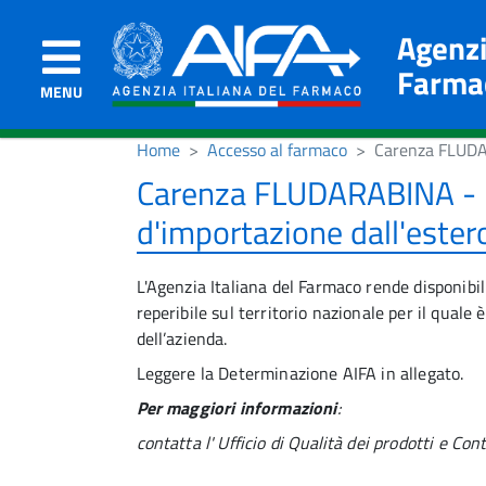
Agenzi
Farma
MENU
Home
Accesso al farmaco
Carenza FLUDAR
Carenza FLUDARABINA - mo
d'importazione dall'ester
L'Agenzia Italiana del Farmaco rende disponib
reperibile sul territorio nazionale per il quale 
dell’azienda.
Leggere la Determinazione AIFA in allegato.
Per maggiori informazioni
:
contatta l' Ufficio di Qualità dei prodotti
e Cont