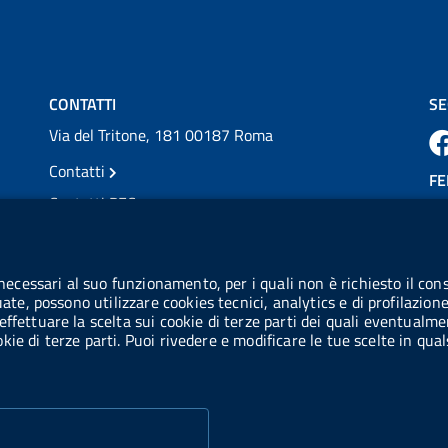
💜 Il 29 giugno #AIFA si è illuminata di viola
in occasione della XVII Giornata Mondiale
della Scler...
Vai al post →
CONTATTI
SE
Via del Tritone, 181 00187 Roma
Contatti
FE
Contatti PEC
Partita IVA: 08703841000
CO
Codice Fiscale: 97345810580
 necessari al suo funzionamento, per i quali non è richiesto il cons
Ge
uate, possono utilizzare cookies tecnici, analytics e di profilazion
Codice IPA AIFA: aifa_rm
effettuare la scelta sui cookie di terze parti dei quali eventualme
cookie di terze parti. Puoi rivedere e modificare le tue scelte in q
Codice IPA UCB: UFE1TR