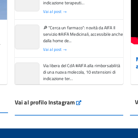
indicazione terapeuti...
Vai al post →
🔎 "Cerca un farmaco": novità da AIFA Il
servizio #AIFA Medicinali, accessibile anche
dalla home de...
Vai al post →
Via libera del CdA #AIFA alla rimborsabilità
di una nuova molecola, 10 estensioni di
indicazione ter...
Vai al post →
V
Vai al profilo Instagram
L'Italia si conferma tra i primi Paesi europei
Instagram
per l'accesso ai #farmaci orfani rimborsati
dal Servi...
Vai al post →