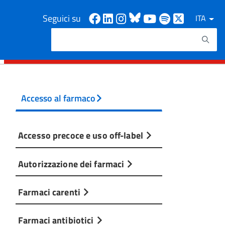
Facebook
Linkedin
Instagram
Bluesky
Youtube
Spotify
X
Seguici su
ITA
Cerca
Testo da ricercare
Accesso al farmaco
Accesso precoce e uso off-label
Autorizzazione dei farmaci
Farmaci carenti
Farmaci antibiotici