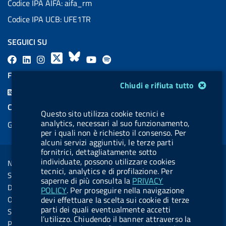
Codice IPA AIFA: aifa_rm
Codice IPA UCB: UFE1TR
SEGUICI SU
F
L
l
X
B
Y
l
a
i
a
l
o
a
FEED RSS
Modulo gestione cookie
c
n
b
u
u
b
Chiudi e rifiuta tutto
F
e
k
e
e
t
e
e
COOKIES
b
e
l
s
u
l
Questo sito utilizza cookie tecnici e
e
analytics, necessari al suo funzionamento,
Gestione cookie
o
d
.
k
b
.
d
per i quali non è richiesto il consenso. Per
o
i
b
y
e
b
alcuni servizi aggiuntivi, le terze parti
R
Sezione Link Utili
fornitrici, dettagliatamente sotto
k
n
u
u
s
individuate, possono utilizzare cookies
Note legali
t
t
tecnici, analytics e di profilazione. Per
s
Social Media Policy
t
t
saperne di più consulta la
PRIVACY
Dichiarazione di accessibilità
POLICY
. Per proseguire nella navigazione
o
o
Obiettivi di accessibilità
devi effettuare la scelta sui cookie di terze
n
n
parti dei quali eventualmente accetti
Statistiche sito
l’utilizzo. Chiudendo il banner attraverso la
.
.
Privacy