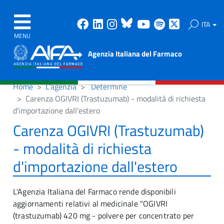
Facebook
Linkedin
Instagram
Bluesky
Youtube
Spotify
X
ITA
MENU
Agenzia Italiana del Farmaco
Home
L'agenzia
Determine
Carenza OGIVRI (Trastuzumab) - modalità di richiesta
d'importazione dall'estero
Carenza OGIVRI (Trastuzumab)
- modalità di richiesta
d'importazione dall'estero
L'Agenzia Italiana del Farmaco rende disponibili
aggiornamenti relativi al medicinale "OGIVRI
(trastuzumab) 420 mg - polvere per concentrato per