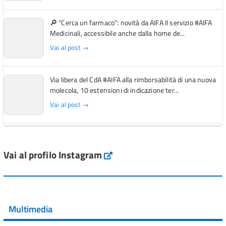
🔎 "Cerca un farmaco": novità da AIFA Il servizio #AIFA
Medicinali, accessibile anche dalla home de...
Vai al post →
Via libera del CdA #AIFA alla rimborsabilità di una nuova
molecola, 10 estensioni di indicazione ter...
Vai al post →
L'Italia si conferma tra i primi Paesi europei per l'accesso
ai #farmaci orfani rimborsati dal Servi...
Vai al profilo Instagram
Instagram
Vai al post →
💜 Il 29 giugno #AIFA si è illuminata di viola in occasione
della XVII Giornata Mondiale della Scler...
Multimedia
Vai al post →