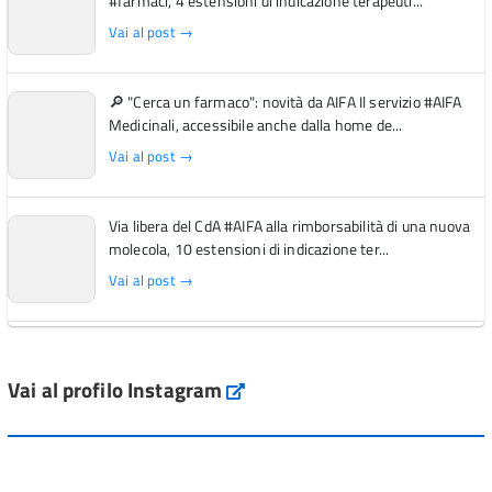
#farmaci, 4 estensioni di indicazione terapeuti...
Vai al post →
🔎 "Cerca un farmaco": novità da AIFA Il servizio #AIFA
Medicinali, accessibile anche dalla home de...
Vai al post →
Via libera del CdA #AIFA alla rimborsabilità di una nuova
molecola, 10 estensioni di indicazione ter...
Vai al post →
L'Italia si conferma tra i primi Paesi europei per l'accesso
ai #farmaci orfani rimborsati dal Servi...
Vai al profilo Instagram
Instagram
Vai al post →
💜 Il 29 giugno #AIFA si è illuminata di viola in occasione