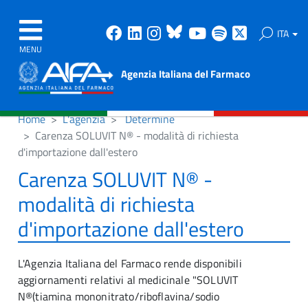
Facebook
Linkedin
Instagram
Bluesky
Youtube
Spotify
X
ITA
MENU
Agenzia Italiana del Farmaco
Home
L'agenzia
Determine
Carenza SOLUVIT N® - modalità di richiesta
d'importazione dall'estero
Carenza SOLUVIT N® -
modalità di richiesta
d'importazione dall'estero
L'Agenzia Italiana del Farmaco rende disponibili
aggiornamenti relativi al medicinale "SOLUVIT
N®(tiamina mononitrato/riboflavina/sodio