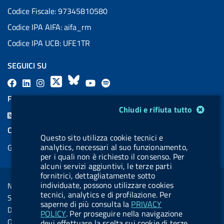
Codice Fiscale: 97345810580
Codice IPA AIFA: aifa_rm
Codice IPA UCB: UFE1TR
SEGUICI SU
F
L
l
X
B
Y
l
a
i
a
l
o
a
FEED RSS
Modulo gestione cookie
c
n
b
u
u
b
Chiudi e rifiuta tutto
F
e
k
e
e
t
e
e
COOKIES
b
e
l
s
u
l
Questo sito utilizza cookie tecnici e
e
analytics, necessari al suo funzionamento,
Gestione cookie
o
d
.
k
b
.
d
per i quali non è richiesto il consenso. Per
o
i
b
y
e
b
alcuni servizi aggiuntivi, le terze parti
R
Sezione Link Utili
k
n
u
u
fornitrici, dettagliatamente sotto
s
individuate, possono utilizzare cookies
Note legali
t
t
tecnici, analytics e di profilazione. Per
s
Social Media Policy
t
t
saperne di più consulta la
PRIVACY
Dichiarazione di accessibilità
POLICY
. Per proseguire nella navigazione
o
o
Obiettivi di accessibilità
devi effettuare la scelta sui cookie di terze