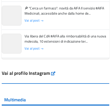
🔎 "Cerca un farmaco": novità da AIFA Il servizio #AIFA
Medicinali, accessibile anche dalla home de...
Vai al post →
Via libera del CdA #AIFA alla rimborsabilità di una nuova
molecola, 10 estensioni di indicazione ter...
Vai al post →
L'Italia si conferma tra i primi Paesi europei per l'accesso
ai #farmaci orfani rimborsati dal Servi...
Vai al profilo Instagram
Instagram
Vai al post →
💜 Il 29 giugno #AIFA si è illuminata di viola in occasione
della XVII Giornata Mondiale della Scler...
Multimedia
Vai al post →