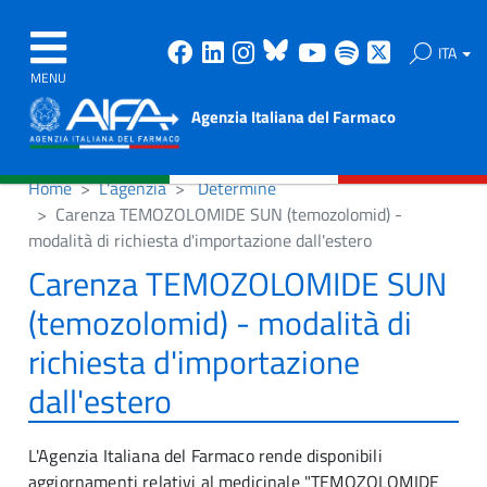
Facebook
Linkedin
Instagram
Bluesky
Youtube
Spotify
X
ITA
MENU
Agenzia Italiana del Farmaco
Home
L'agenzia
Determine
Carenza TEMOZOLOMIDE SUN (temozolomid) -
modalità di richiesta d'importazione dall'estero
Carenza TEMOZOLOMIDE SUN
(temozolomid) - modalità di
richiesta d'importazione
dall'estero
L'Agenzia Italiana del Farmaco rende disponibili
aggiornamenti relativi al medicinale "TEMOZOLOMIDE