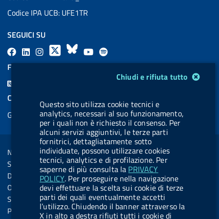
Codice IPA UCB: UFE1TR
SEGUICI SU
F
L
l
X
B
Y
l
a
i
a
l
o
a
FEED RSS
Modulo gestione cookie
c
n
b
u
u
b
Chiudi e rifiuta tutto
F
e
k
e
e
t
e
e
COOKIES
b
e
l
s
u
l
Questo sito utilizza cookie tecnici e
e
analytics, necessari al suo funzionamento,
Gestione cookie
o
d
.
k
b
.
d
per i quali non è richiesto il consenso. Per
o
i
b
y
e
b
alcuni servizi aggiuntivi, le terze parti
R
Sezione Link Utili
fornitrici, dettagliatamente sotto
k
n
u
u
s
individuate, possono utilizzare cookies
Note legali
t
t
tecnici, analytics e di profilazione. Per
s
Social Media Policy
t
t
saperne di più consulta la
PRIVACY
Dichiarazione di accessibilità
POLICY
. Per proseguire nella navigazione
o
o
Obiettivi di accessibilità
devi effettuare la scelta sui cookie di terze
n
n
parti dei quali eventualmente accetti
Statistiche sito
l’utilizzo. Chiudendo il banner attraverso la
.
.
Privacy
X in alto a destra rifiuti tutti i cookie di