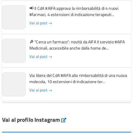
📢 Il CdA #AIFA approva la rimborsabilità di 4 nuovi
#farmaci, 4 estensioni di indicazione terapeuti...
Vai al post →
🔎 "Cerca un farmaco": novità da AIFA Il servizio #AIFA
Medicinali, accessibile anche dalla home de...
Vai al post →
Via libera del CdA #AIFA alla rimborsabilità di una nuova
molecola, 10 estensioni di indicazione ter...
Vai al post →
L'Italia si conferma tra i primi Paesi europei per l'accesso
ai #farmaci orfani rimborsati dal Servi...
Vai al profilo Instagram
Instagram
Vai al post →