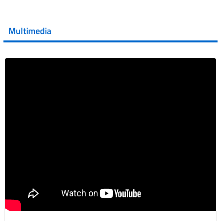
💜 Il 29 giugno #AIFA si è illuminata di viola in occasione
della XVII Giornata Mondiale della Scler...
Multimedia
Vai al post →