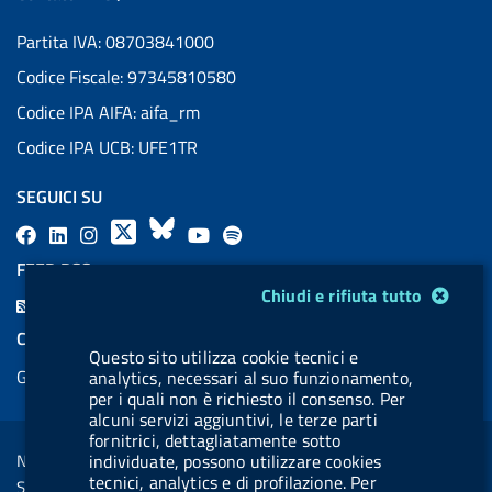
Partita IVA: 08703841000
Codice Fiscale: 97345810580
Codice IPA AIFA: aifa_rm
Codice IPA UCB: UFE1TR
SEGUICI SU
F
L
l
X
B
Y
l
a
i
a
l
o
a
FEED RSS
c
n
b
u
u
b
Modulo gestione cookie
Chiudi e rifiuta tutto
F
e
k
e
e
t
e
e
COOKIES
b
e
l
s
u
l
Questo sito utilizza cookie tecnici e
e
Gestione cookie
analytics, necessari al suo funzionamento,
o
d
.
k
b
.
d
per i quali non è richiesto il consenso. Per
o
i
b
y
e
b
alcuni servizi aggiuntivi, le terze parti
R
Sezione Link Utili
k
n
u
u
fornitrici, dettagliatamente sotto
s
Note legali
individuate, possono utilizzare cookies
t
t
s
tecnici, analytics e di profilazione. Per
Social Media Policy