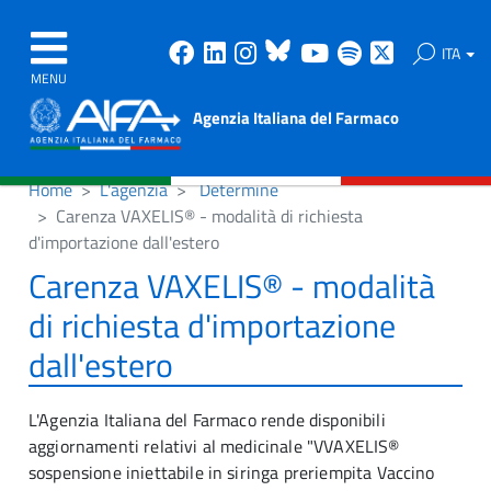
Facebook
Linkedin
Instagram
Bluesky
Youtube
Spotify
X
ITA
MENU
Agenzia Italiana del Farmaco
Home
L'agenzia
Determine
Carenza VAXELIS® - modalità di richiesta
d'importazione dall'estero
Carenza VAXELIS® - modalità
di richiesta d'importazione
dall'estero
L'Agenzia Italiana del Farmaco rende disponibili
aggiornamenti relativi al medicinale "VVAXELIS®
sospensione iniettabile in siringa preriempita Vaccino