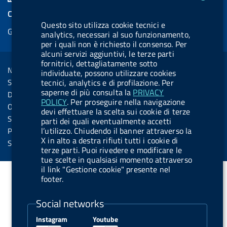
e
k
e
e
t
e
e
COOKIES
b
e
l
s
u
l
e
Questo sito utilizza cookie tecnici e
Gestione cookie
o
d
.
k
b
.
analytics, necessari al suo funzionamento,
d
per i quali non è richiesto il consenso. Per
o
i
b
y
e
b
R
alcuni servizi aggiuntivi, le terze parti
Sezione Link Utili
k
n
u
u
fornitrici, dettagliatamente sotto
s
Note legali
individuate, possono utilizzare cookies
t
t
s
Social Media Policy
tecnici, analytics e di profilazione. Per
t
t
saperne di più consulta la
PRIVACY
Dichiarazione di accessibilità
o
o
POLICY
. Per proseguire nella navigazione
Obiettivi di accessibilità
devi effettuare la scelta sui cookie di terze
n
n
Statistiche sito
parti dei quali eventualmente accetti
.
.
l’utilizzo. Chiudendo il banner attraverso la
Privacy
X in alto a destra rifiuti tutti i cookie di
i
s
Servizi Online
terze parti. Puoi rivedere e modificare le
n
p
tue scelte in qualsiasi momento attraverso
s
o
il link "Gestione cookie" presente nel
footer.
t
t
a
i
Social networks
g
f
Instagram
Youtube
r
y