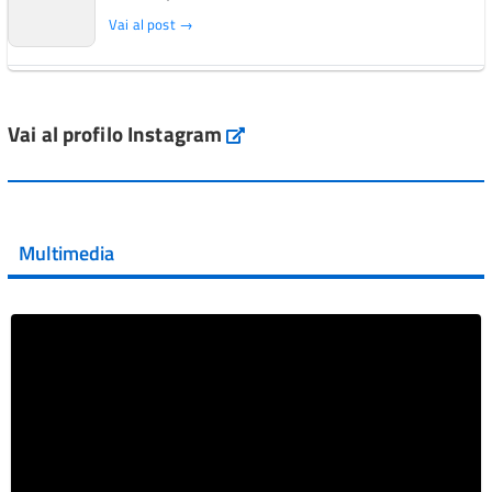
Vai al post →
L'Italia si conferma tra i primi Paesi europei per l'accesso
ai #farmaci orfani rimborsati dal Servi...
Vai al profilo Instagram
Instagram
Vai al post →
💜 Il 29 giugno #AIFA si è illuminata di viola in occasione
della XVII Giornata Mondiale della Scler...
Multimedia
Vai al post →