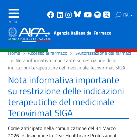
Facebook
Linkedin
Instagram
Bluesky
Youtube
Spotify
X
ITA
MENU
Agenzia Italiana del Farmaco
Home
Accesso al farmaco
Autorizzazione dei farmaci
Nota informativa importante su restrizione delle
indicazioni terapeutiche del medicinale Tecovirimat SIGA
Nota informativa importante
su restrizione delle indicazioni
terapeutiche del medicinale
Tecovirimat SIGA
Come anticipato nella comunicazione del 31 Marzo
2026, è disponibile la Dear Healthcare Professional