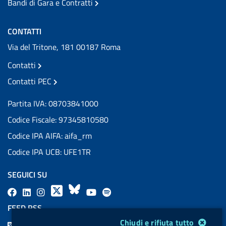
Bandi di Gara e Contratti
CONTATTI
Via del Tritone, 181 00187 Roma
Contatti
Contatti PEC
Partita IVA: 08703841000
Codice Fiscale: 97345810580
Codice IPA AIFA: aifa_rm
Codice IPA UCB: UFE1TR
SEGUICI SU
F
L
l
X
B
Y
l
a
i
a
l
o
a
FEED RSS
c
n
b
u
u
b
Modulo gestione cookie
Chiudi e rifiuta tutto
F