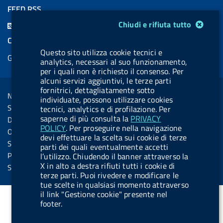
a
i
a
l
o
a
FEED RSS
c
n
b
u
u
b
Modulo gestione cookie
F
Chiudi e rifiuta tutto
e
k
e
e
t
e
e
COOKIES
b
e
l
s
u
l
e
Questo sito utilizza cookie tecnici e
Gestione cookie
o
d
.
k
b
.
analytics, necessari al suo funzionamento,
d
per i quali non è richiesto il consenso. Per
o
i
b
y
e
b
R
alcuni servizi aggiuntivi, le terze parti
Sezione Link Utili
k
n
u
u
fornitrici, dettagliatamente sotto
s
Note legali
t
t
individuate, possono utilizzare cookies
s
Social Media Policy
tecnici, analytics e di profilazione. Per
t
t
saperne di più consulta la
PRIVACY
Dichiarazione di accessibilità
o
o
POLICY
. Per proseguire nella navigazione
Obiettivi di accessibilità
devi effettuare la scelta sui cookie di terze
n
n
Statistiche sito
parti dei quali eventualmente accetti
.
.
Privacy
l’utilizzo. Chiudendo il banner attraverso la
X in alto a destra rifiuti tutti i cookie di
i
s
Servizi Online
terze parti. Puoi rivedere e modificare le
n
p
tue scelte in qualsiasi momento attraverso
s
o
il link "Gestione cookie" presente nel
footer.
t
t
a
i