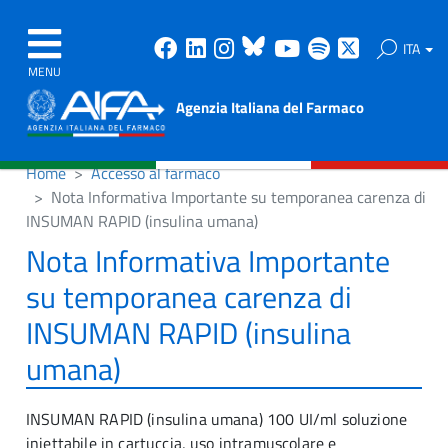
Facebook
Linkedin
Instagram
Bluesky
Youtube
Spotify
X
ITA
MENU
Agenzia Italiana del Farmaco
Home
Accesso al farmaco
Nota Informativa Importante su temporanea carenza di
INSUMAN RAPID (insulina umana)
Nota Informativa Importante
su temporanea carenza di
INSUMAN RAPID (insulina
umana)
INSUMAN RAPID (insulina umana) 100 UI/ml soluzione
iniettabile in cartuccia, uso intramuscolare e