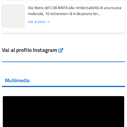
Via libera del CdA #AIFA alla rimborsabilità di una nuova
molecola, 10 estensioni di indicazione ter...
Vai al post →
L'Italia si conferma tra i primi Paesi europei per l'accesso
ai #farmaci orfani rimborsati dal Servi...
Vai al profilo Instagram
Instagram
Vai al post →
💜 Il 29 giugno #AIFA si è illuminata di viola in occasione
della XVII Giornata Mondiale della Scler...
Multimedia
Vai al post →