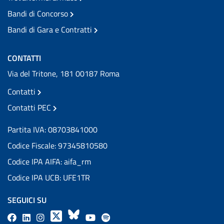
Bandi di Concorso
Bandi di Gara e Contratti
CONTATTI
Via del Tritone, 181 00187 Roma
Contatti
Contatti PEC
Partita IVA: 08703841000
Codice Fiscale: 97345810580
Codice IPA AIFA: aifa_rm
Codice IPA UCB: UFE1TR
SEGUICI SU
F
L
l
X
B
Y
l