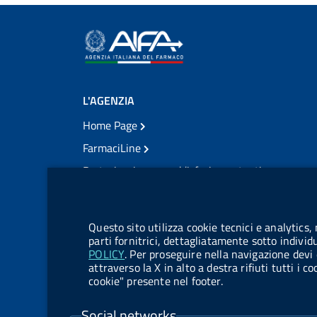
L'AGENZIA
Home Page
FarmaciLine
Partecipazione e soddisfazione utenti
Modulo gestione cookie
Accesso civico
Modulistica
Questo sito utilizza cookie tecnici e analytics,
Amministrazione Trasparente
parti fornitrici, dettagliatamente sotto individ
POLICY
. Per proseguire nella navigazione devi 
Atti di notifica
attraverso la X in alto a destra rifiuti tutti i 
cookie" presente nel footer.
Pubblicità legale
TrovaNormeFarmaco
Social networks