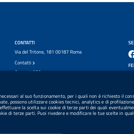
💜 Il 29 giugno #AIFA si è illuminata di viola
in occasione della XVII Giornata Mondiale
della Scler...
Vai al post →
CONTATTI
SE
Via del Tritone, 181 00187 Roma
Contatti
FE
Contatti PEC
Partita IVA: 08703841000
CO
Codice Fiscale: 97345810580
 necessari al suo funzionamento, per i quali non è richiesto il cons
Ge
uate, possono utilizzare cookies tecnici, analytics e di profilazion
Codice IPA AIFA: aifa_rm
effettuare la scelta sui cookie di terze parti dei quali eventualme
cookie di terze parti. Puoi rivedere e modificare le tue scelte in q
Codice IPA UCB: UFE1TR