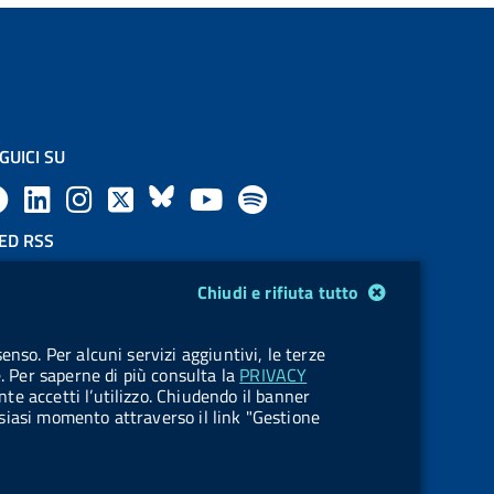
GUICI SU
F
L
l
X
B
Y
l
a
i
a
l
o
a
ED RSS
F
c
n
b
u
u
b
Chiudi e rifiuta tutto
e
e
k
e
e
t
e
OKIES
enso. Per alcuni servizi aggiuntivi, le terze
e
stione cookie
b
e
l
s
u
l
e. Per saperne di più consulta la
PRIVACY
nte accetti l’utilizzo. Chiudendo il banner
d
o
d
.
k
b
.
ualsiasi momento attraverso il link "Gestione
R
o
i
b
y
e
b