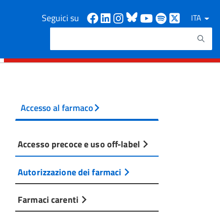
Facebook
Linkedin
Instagram
Bluesky
Youtube
Spotify
X
Seguici su
ITA
Cerca
Testo da ricercare
Accesso al farmaco
Accesso precoce e uso off-label
Autorizzazione dei farmaci
Farmaci carenti