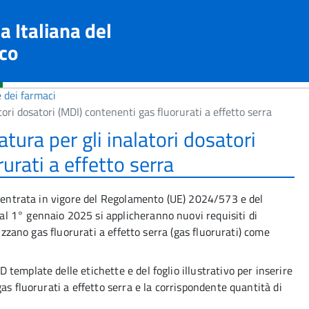
a Italiana del
co
 dei farmaci
tori dosatori (MDI) contenenti gas fluorurati a effetto serra
atura per gli inalatori dosatori
urati a effetto serra
l'entrata in vigore del Regolamento (UE) 2024/573 e del
l 1° gennaio 2025 si applicheranno nuovi requisiti di
lizzano gas fluorurati a effetto serra (gas fluorurati) come
emplate delle etichette e del foglio illustrativo per inserire
as fluorurati a effetto serra e la corrispondente quantità di