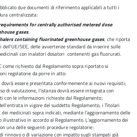
blicato due documenti di riferimento applicabili a tutti i
dura centralizzata:
requirements for centrally authorised metered dose
enhouse gases
.
halers containing fluorinated greenhouse gases
, che riporta
iali dell’UE/SEE, delle avvertenze standard da inserire sulle
 medicinali con inalatori dosatori contenenti gas fluorurati.
IC come richiesto dal Regolamento sopra riportato si
oni regolatorie da porre in atto:
a dovrà essere presentata conformemente ai nuovi requisiti;
so di valutazione, l’istanza dovrà essere integrata con
ati con le informazioni richieste dal Regolamento;
dell’entrata in vigore del suddetto Regolamento, i Titolari
dei medicinali sopra indicati, mediante l’aggiornamento delle
io illustrativo in accordo al Regolamento. L’aggiornamento dei
con una delle seguenti procedure regolatorie:
di rinnovo o di variazione con impatto sugli stampati già