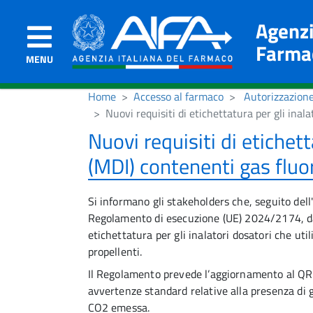
Agenzi
Farma
MENU
Home
Accesso al farmaco
Autorizzazione
Nuovi requisiti di etichettatura per gli inala
Nuovi requisiti di etichett
(MDI) contenenti gas fluor
Si informano gli stakeholders che, seguito del
Regolamento di esecuzione (UE) 2024/2174, da
etichettatura per gli inalatori dosatori che uti
propellenti.
Il Regolamento prevede l’aggiornamento al QRD t
avvertenze standard relative alla presenza di g
CO2 emessa.