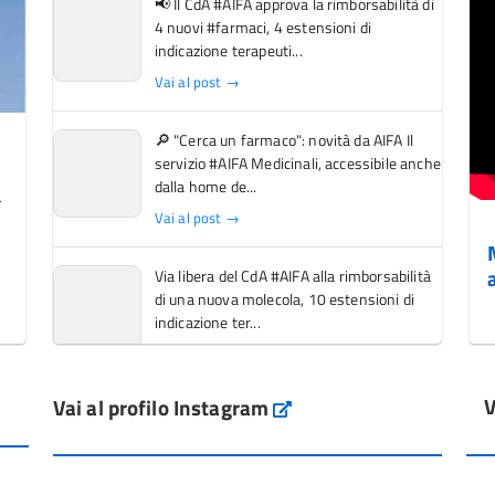
📢 Il CdA #AIFA approva la rimborsabilità di
4 nuovi #farmaci, 4 estensioni di
indicazione terapeuti...
Vai al post →
🔎 "Cerca un farmaco": novità da AIFA Il
servizio #AIFA Medicinali, accessibile anche
dalla home de...
Vai al post →
Via libera del CdA #AIFA alla rimborsabilità
di una nuova molecola, 10 estensioni di
indicazione ter...
Vai al post →
V
Vai al profilo Instagram
L'Italia si conferma tra i primi Paesi europei
Instagram
per l'accesso ai #farmaci orfani rimborsati
dal Servi...
Vai al post →