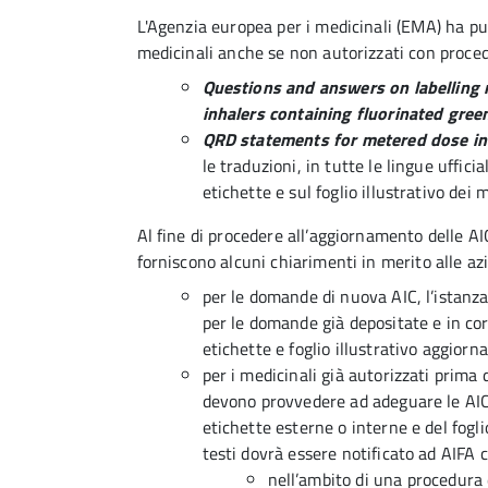
L'Agenzia europea per i medicinali (EMA) ha pub
medicinali anche se non autorizzati con proce
Questions and answers on labelling 
inhalers containing fluorinated gre
QRD statements for metered dose in
le traduzioni, in tutte le lingue uffic
etichette e sul foglio illustrativo dei
Al fine di procedere all’aggiornamento delle A
forniscono alcuni chiarimenti in merito alle azi
per le domande di nuova AIC, l’istanz
per le domande già depositate e in cor
etichette e foglio illustrativo aggiorn
per i medicinali già autorizzati prima 
devono provvedere ad adeguare le AIC 
etichette esterne o interne e del fogl
testi dovrà essere notificato ad AIFA 
nell’ambito di una procedura 