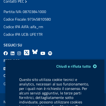
Contatti PEC
Partita IVA: 08703841000
Codice Fiscale: 97345810580
Codice IPA AIFA: aifa_rm
Codice IPA UCB: UFE1TR
SEGUICI SU
F
L
l
X
B
Y
l
a
i
a
l
o
a
FEED RSS
c
n
b
u
u
b
Modulo gestione cookie
Chiudi e rifiuta tutto
F
e
k
e
e
t
e
e
COOKIES
b
e
l
s
u
l
Questo sito utilizza cookie tecnici e
e
Gestione cookie
analytics, necessari al suo funzionamento,
o
d
.
k
b
.
d
per i quali non è richiesto il consenso. Per
o
i
b
y
e
b
alcuni servizi aggiuntivi, le terze parti
R
Sezione Link Utili
k
n
u
u
fornitrici, dettagliatamente sotto
s
Note legali
individuate, possono utilizzare cookies
t
t