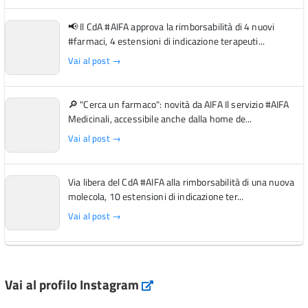
📢 Il CdA #AIFA approva la rimborsabilità di 4 nuovi
#farmaci, 4 estensioni di indicazione terapeuti...
Vai al post →
🔎 "Cerca un farmaco": novità da AIFA Il servizio #AIFA
Medicinali, accessibile anche dalla home de...
Vai al post →
Via libera del CdA #AIFA alla rimborsabilità di una nuova
molecola, 10 estensioni di indicazione ter...
Vai al post →
L'Italia si conferma tra i primi Paesi europei per l'accesso
ai #farmaci orfani rimborsati dal Servi...
Vai al profilo Instagram
Instagram
Vai al post →