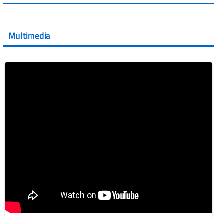
💜 Il 29 giugno #AIFA si è illuminata di viola in occasione
della XVII Giornata Mondiale della Scler...
Multimedia
Vai al post →