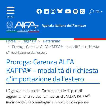
Facebook
Linkedin
Instagram
Bluesky
Youtube
Spotify
X
ITA
MENU
Agenzia Italiana del Farmaco
Home
L'agenzia
Determine
Proroga: Carenza ALFA KAPPA® - modalità di richiesta
d'importazione dall'estero
Proroga: Carenza ALFA
KAPPA® - modalità di richiesta
d'importazione dall'estero
L'Agenzia Italiana del Farmaco rende disponibili
®
aggiornamenti relativi al medicinale "ALFA KAPPA
(aminoacidi chetoanaloghi/ aminoacidi) compresse