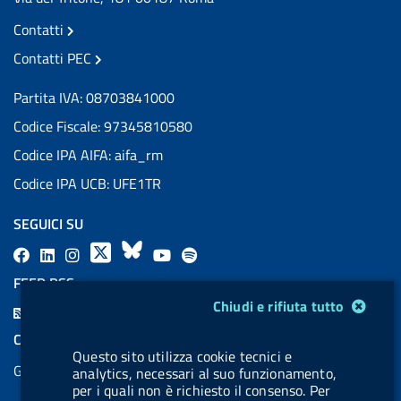
Contatti
Contatti PEC
Partita IVA: 08703841000
Codice Fiscale: 97345810580
Codice IPA AIFA: aifa_rm
Codice IPA UCB: UFE1TR
SEGUICI SU
F
L
l
X
B
Y
l
a
i
a
l
o
a
FEED RSS
c
n
b
u
u
b
Modulo gestione cookie
Chiudi e rifiuta tutto
F
e
k
e
e
t
e
e
COOKIES
b
e
l
s
u
l
Questo sito utilizza cookie tecnici e
e
Gestione cookie
o
d
.
k
b
.
analytics, necessari al suo funzionamento,
d
per i quali non è richiesto il consenso. Per
o
i
b
y
e
b