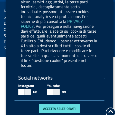
R
alcuni servizi aggiuntivi, le terze parti
Sezione Link Utili
k
n
u
u
fornitrici, dettagliatamente sotto
s
Note legali
individuate, possono utilizzare cookies
t
t
s
tecnici, analytics e di profilazione. Per
Social Media Policy
t
t
saperne di più consulta la
PRIVACY
Dichiarazione di accessibilità
POLICY
. Per proseguire nella navigazione
o
o
Obiettivi di accessibilità
devi effettuare la scelta sui cookie di terze
n
n
Statistiche sito
parti dei quali eventualmente accetti
.
.
l’utilizzo. Chiudendo il banner attraverso la
Privacy
X in alto a destra rifiuti tutti i cookie di
i
s
Servizi Online
terze parti. Puoi rivedere e modificare le
n
p
tue scelte in qualsiasi momento attraverso
il link "Gestione cookie" presente nel
s
o
footer.
t
t
a
i
Social networks
g
f
Instagram
Youtube
r
y
a
m
ACCETTA SELEZIONATI
t