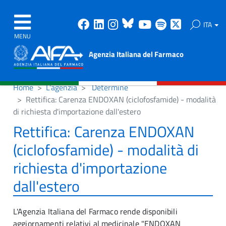
Facebook
Linkedin
Instagram
Bluesky
Youtube
Spotify
X
ITA
MENU
Agenzia Italiana del Farmaco
Home
L'agenzia
Determine
Rettifica: Carenza ENDOXAN (ciclofosfamide) - modalità
di richiesta d'importazione dall'estero
Rettifica: Carenza ENDOXAN
(ciclofosfamide) - modalità di
richiesta d'importazione
dall'estero
L'Agenzia Italiana del Farmaco rende disponibili
aggiornamenti relativi al medicinale "ENDOXAN