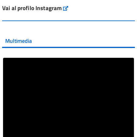
ai #farmaci orfani rimborsati dal Servi...
Vai al profilo Instagram
Instagram
Vai al post →
💜 Il 29 giugno #AIFA si è illuminata di viola in occasione
della XVII Giornata Mondiale della Scler...
Multimedia
Vai al post →