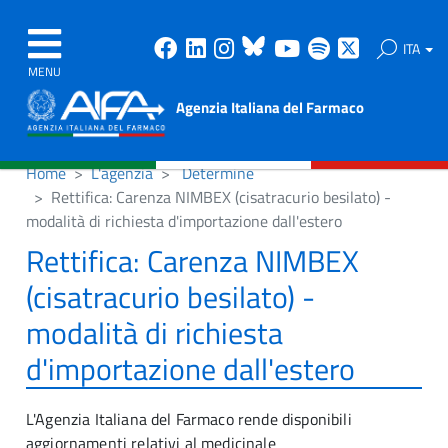
Facebook
Linkedin
Instagram
Bluesky
Youtube
Spotify
X
ITA
MENU
Agenzia Italiana del Farmaco
Home
L'agenzia
Determine
Rettifica: Carenza NIMBEX (cisatracurio besilato) -
modalità di richiesta d'importazione dall'estero
Rettifica: Carenza NIMBEX
(cisatracurio besilato) -
modalità di richiesta
d'importazione dall'estero
L'Agenzia Italiana del Farmaco rende disponibili
aggiornamenti relativi al medicinale