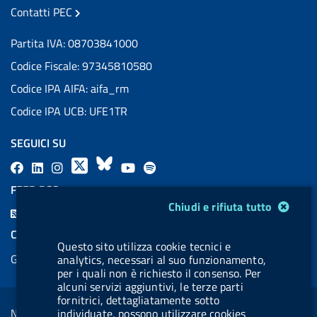
Contatti PEC
Partita IVA: 08703841000
Codice Fiscale: 97345810580
Codice IPA AIFA: aifa_rm
Codice IPA UCB: UFE1TR
SEGUICI SU
F
L
l
X
B
Y
l
a
i
a
l
o
a
FEED RSS
c
n
b
u
u
b
Modulo gestione cookie
Chiudi e rifiuta tutto
F
e
k
e
e
t
e
e
COOKIES
b
e
l
s
u
l
Questo sito utilizza cookie tecnici e
e
Gestione cookie
analytics, necessari al suo funzionamento,
o
d
.
k
b
.
d
per i quali non è richiesto il consenso. Per
o
i
b
y
e
b
alcuni servizi aggiuntivi, le terze parti
R
Sezione Link Utili
k
n
u
u
fornitrici, dettagliatamente sotto
s
Note legali
individuate, possono utilizzare cookies