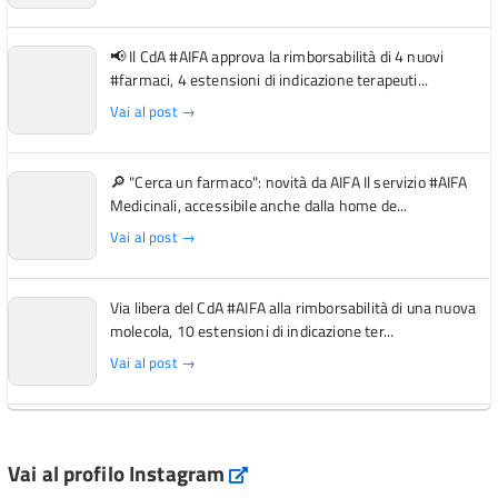
📢 Il CdA #AIFA approva la rimborsabilità di 4 nuovi
#farmaci, 4 estensioni di indicazione terapeuti...
Vai al post →
🔎 "Cerca un farmaco": novità da AIFA Il servizio #AIFA
Medicinali, accessibile anche dalla home de...
Vai al post →
Via libera del CdA #AIFA alla rimborsabilità di una nuova
molecola, 10 estensioni di indicazione ter...
Vai al post →
L'Italia si conferma tra i primi Paesi europei per l'accesso
ai #farmaci orfani rimborsati dal Servi...
Vai al profilo Instagram
Instagram
Vai al post →