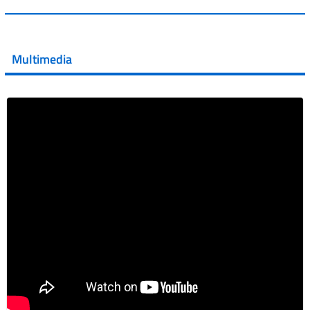
💜 Il 29 giugno #AIFA si è illuminata di viola in occasione
della XVII Giornata Mondiale della Scler...
Multimedia
Vai al post →