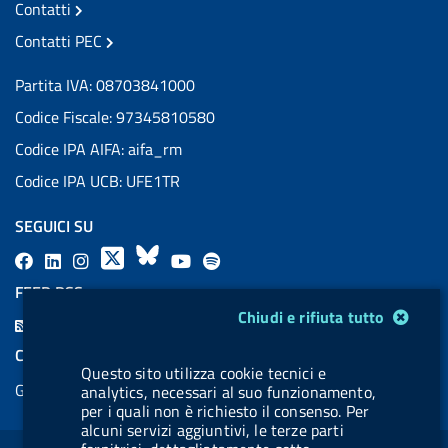
Contatti
Contatti PEC
Partita IVA: 08703841000
Codice Fiscale: 97345810580
Codice IPA AIFA: aifa_rm
Codice IPA UCB: UFE1TR
SEGUICI SU
F
L
l
X
B
Y
l
a
i
a
l
o
a
FEED RSS
c
n
b
u
u
b
Modulo gestione cookie
Chiudi e rifiuta tutto
F
e
k
e
e
t
e
e
COOKIES
b
e
l
s
u
l
Questo sito utilizza cookie tecnici e
e
Gestione cookie
o
d
.
k
b
.
analytics, necessari al suo funzionamento,
d
per i quali non è richiesto il consenso. Per
o
i
b
y
e
b
alcuni servizi aggiuntivi, le terze parti
R
Sezione Link Utili
k
n
u
u