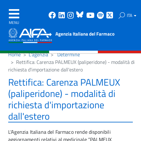
Facebook
Linkedin
Instagram
Bluesky
Youtube
Spotify
X
ITA
MENU
Agenzia Italiana del Farmaco
Home
L'agenzia
Determine
Rettifica: Carenza PALMEUX (paliperidone) - modalità di
richiesta d'importazione dall'estero
Rettifica: Carenza PALMEUX
(paliperidone) - modalità di
richiesta d'importazione
dall'estero
L'Agenzia Italiana del Farmaco rende disponibili
aggiornamenti relativi al medicinale “PALMEUX