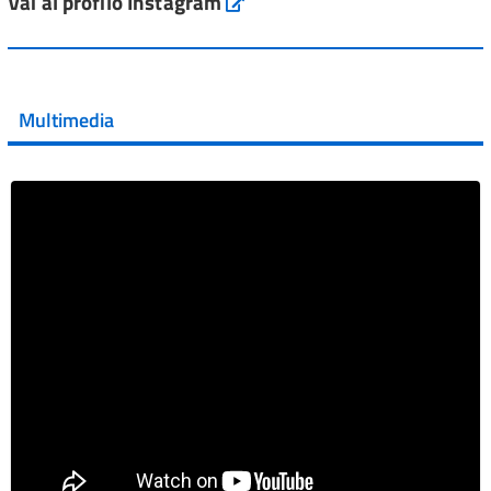
Vai al profilo Instagram
Instagram
Vai al post →
💜 Il 29 giugno #AIFA si è illuminata di viola in occasione
della XVII Giornata Mondiale della Scler...
Multimedia
Vai al post →