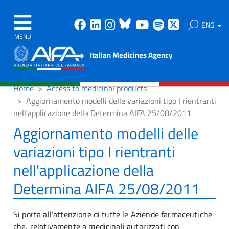
Facebook
Linkedin
Instagram
Bluesky
Youtube
Spotify
X
ENG
MENU
Italian Medicines Agency
Home
Access to medicinal products
Aggiornamento modelli delle variazioni tipo I rientranti
nell'applicazione della Determina AIFA 25/08/2011
Aggiornamento modelli delle
variazioni tipo I rientranti
nell'applicazione della
Determina AIFA 25/08/2011
Si porta all’attenzione di tutte le Aziende farmaceutiche
che, relativamente a medicinali autorizzati con