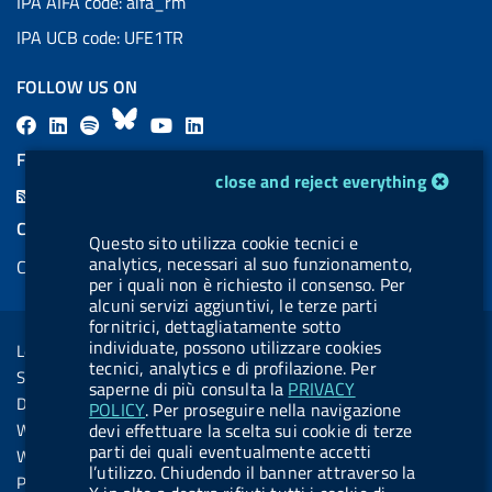
IPA AIFA code: aifa_rm
IPA UCB code: UFE1TR
FOLLOW US ON
F
L
l
B
Y
L
a
i
a
l
o
i
FEED RSS
cookie management module
c
n
b
u
u
n
close and reject everything
F
e
k
e
e
t
k
e
COOKIES
b
e
l
s
u
e
Questo sito utilizza cookie tecnici e
e
analytics, necessari al suo funzionamento,
Cookie management
o
d
.
k
b
d
d
per i quali non è richiesto il consenso. Per
o
i
b
y
e
i
alcuni servizi aggiuntivi, le terze parti
R
Sezione Link Utili
fornitrici, dettagliatamente sotto
k
n
u
n
s
individuate, possono utilizzare cookies
Legal notice
t
tecnici, analytics e di profilazione. Per
s
Social Media Policy
t
saperne di più consulta la
PRIVACY
Dichiarazione di accessibilità
POLICY
. Per proseguire nella navigazione
o
Web accessibility
devi effettuare la scelta sui cookie di terze
n
parti dei quali eventualmente accetti
Website statistics
l’utilizzo. Chiudendo il banner attraverso la
.
Privacy