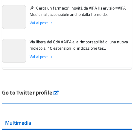
🔎 "Cerca un farmaco": novità da AIFA Il servizio #AIFA
Medicinali, accessibile anche dalla home de...
Vai al post →
Via libera del CdA #AIFA alla rimborsabilità di una nuova
molecola, 10 estensioni di indicazione ter...
Vai al post →
L'Italia si conferma tra i primi Paesi europei per l'accesso
ai #farmaci orfani rimborsati dal Servi...
Vai al post →
Go to Twitter profile
aifa_ufficiale
💜 Il 29 giugno #AIFA si è illuminata di viola in occasione
della XVII Giornata Mondiale della Scler...
Multimedia
Vai al post →