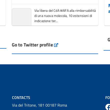
Via libera del CdA #AIFA alla rimborsabilità
di una nuova molecola, 10 estensioni di
indicazione ter...
Vai al post →
G
L'Italia si conferma tra i primi Paesi europei
Go to Twitter profile
aifa_ufficiale
per l'accesso ai #farmaci orfani rimborsati
dal Servi...
Vai al post →
💜 Il 29 giugno #AIFA si è illuminata di viola
in occasione della XVII Giornata Mondiale
della Scler...
Vai al post →
CONTACTS
FO
Via del Tritone, 181 00187 Roma