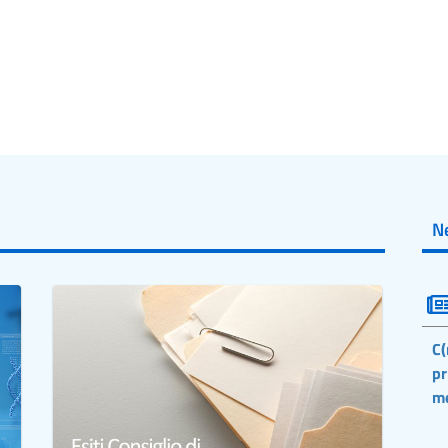
N
C(
pr
m