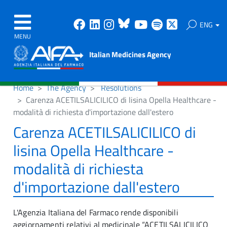
Facebook
Linkedin
Instagram
Bluesky
Youtube
Spotify
X
ENG
MENU
Italian Medicines Agency
Home
The Agency
Resolutions
Carenza ACETILSALICILICO di lisina Opella Healthcare -
modalità di richiesta d'importazione dall'estero
Carenza ACETILSALICILICO di
lisina Opella Healthcare -
modalità di richiesta
d'importazione dall'estero
L'Agenzia Italiana del Farmaco rende disponibili
aggiornamenti relativi al medicinale “ACETILSALICILICO