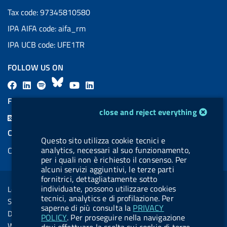
Tax code: 97345810580
IPA AIFA code: aifa_rm
IPA UCB code: UFE1TR
FOLLOW US ON
F
L
l
B
Y
L
a
i
a
l
o
i
FEED RSS
cookie management module
c
n
b
u
u
n
close and reject everything
F
e
k
e
e
t
k
e
COOKIES
b
e
l
s
u
e
Questo sito utilizza cookie tecnici e
e
analytics, necessari al suo funzionamento,
Cookie management
o
d
.
k
b
d
d
per i quali non è richiesto il consenso. Per
o
i
b
y
e
i
alcuni servizi aggiuntivi, le terze parti
R
Sezione Link Utili
k
n
u
n
fornitrici, dettagliatamente sotto
s
individuate, possono utilizzare cookies
Legal notice
t
tecnici, analytics e di profilazione. Per
s
Social Media Policy
t
saperne di più consulta la
PRIVACY
Dichiarazione di accessibilità
POLICY
. Per proseguire nella navigazione
o
Web accessibility