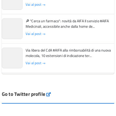
Vai al post →
🔎 "Cerca un farmaco": novità da AIFA Il servizio #AIFA
Medicinali, accessibile anche dalla home de...
Vai al post →
Via libera del CdA #AIFA alla rimborsabilità di una nuova
molecola, 10 estensioni di indicazione ter...
Vai al post →
L'Italia si conferma tra i primi Paesi europei per l'accesso
ai #farmaci orfani rimborsati dal Servi...
Vai al post →
Go to Twitter profile
aifa_ufficiale
💜 Il 29 giugno #AIFA si è illuminata di viola in occasione
della XVII Giornata Mondiale della Scler...