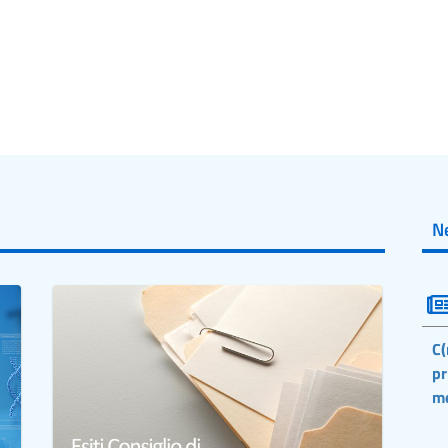
N
C(
pr
m