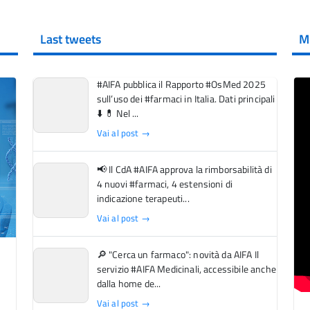
Last tweets
M
#AIFA pubblica il Rapporto #OsMed 2025
sull’uso dei #farmaci in Italia. Dati principali
⬇️ 💊 Nel ...
Vai al post →
📢 Il CdA #AIFA approva la rimborsabilità di
4 nuovi #farmaci, 4 estensioni di
indicazione terapeuti...
Vai al post →
🔎 "Cerca un farmaco": novità da AIFA Il
servizio #AIFA Medicinali, accessibile anche
dalla home de...
Vai al post →