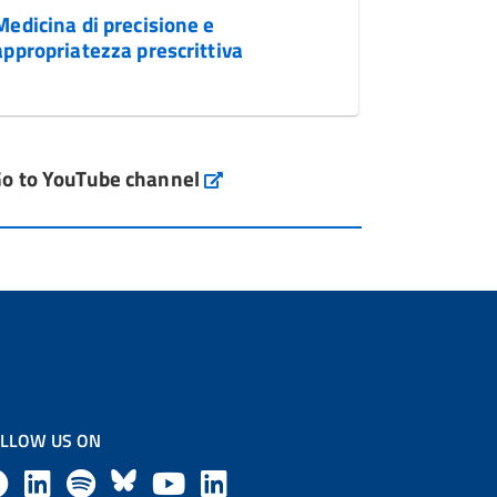
Medicina di precisione e
appropriatezza prescrittiva
o to YouTube channel
LLOW US ON
F
L
l
B
Y
L