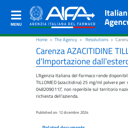
Italia
Agenc
MENU
Home
The Agency
Resolutions
Carenz
Carenza AZACITIDINE TILL
d'Importazione dall'ester
L'Agenzia Italiana del Farmaco rende disponibi
TILLOMED (azacitidina) 25 mg/ml polvere per so
048209011)”, non reperibile sul territorio nazi
richiesta dell’azienda.
Published on: 12 dicembre 2024
Related documents