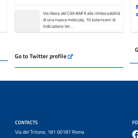
Via libera del CdA #AIFA alla rimborsabilità
di una nuova molecola, 10 estensioni di
indicazione ter...
Vai al post →
G
L'Italia si conferma tra i primi Paesi europei
Go to Twitter profile
aifa_ufficiale
per l'accesso ai #farmaci orfani rimborsati
dal Servi...
Vai al post →
💜 Il 29 giugno #AIFA si è illuminata di viola
in occasione della XVII Giornata Mondiale
della Scler...
Vai al post →
CONTACTS
FO
Via del Tritone, 181 00187 Roma