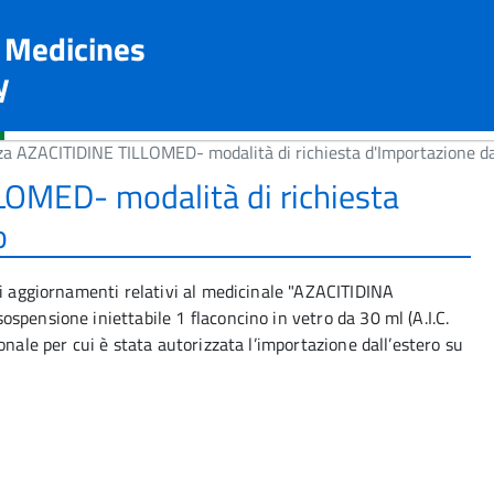
n Medicines
y
a AZACITIDINE TILLOMED- modalità di richiesta d'Importazione da
OMED- modalità di richiesta
o
li aggiornamenti relativi al medicinale "AZACITIDINA
spensione iniettabile 1 flaconcino in vetro da 30 ml (A.I.C.
onale per cui è stata autorizzata l’importazione dall’estero su