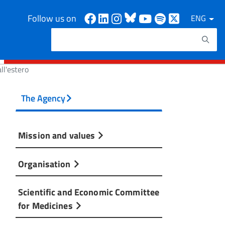
Facebook
Linkedin
Instagram
Bluesky
Youtube
Spotify
X
Follow us on
ENG
Search
Search keywords
ll'estero
The Agency
Mission and values
Organisation
Scientific and Economic Committee
for Medicines