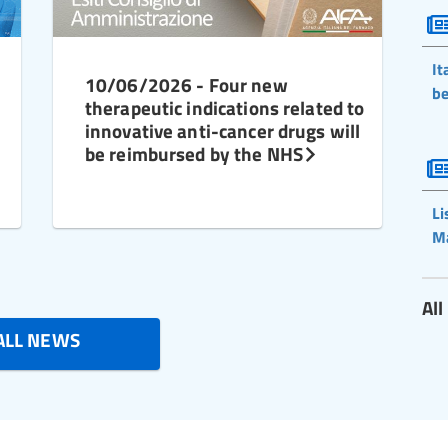
It
10/06/2026 - Four new
be
therapeutic indications related to
innovative anti-cancer drugs will
be reimbursed by the NHS
Li
M
Al
ALL NEWS