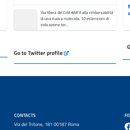
Via libera del CdA #AIFA alla rimborsabilità
di una nuova molecola, 10 estensioni di
indicazione ter...
Vai al post →
G
L'Italia si conferma tra i primi Paesi europei
Go to Twitter profile
aifa_ufficiale
per l'accesso ai #farmaci orfani rimborsati
dal Servi...
Vai al post →
💜 Il 29 giugno #AIFA si è illuminata di viola
in occasione della XVII Giornata Mondiale
della Scler...
Vai al post →
CONTACTS
FO
Via del Tritone, 181 00187 Roma