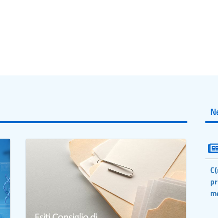
N
C(
pr
m