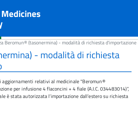
n Medicines
y
a Beromun® (tasonermina) - modalità di richiesta d'importazione d
rmina) - modalità di richiesta
o
li aggiornamenti relativi al medicinale "Beromun®
ione per infusione 4 flaconcini + 4 fiale (A.I.C. 034483014)”,
uale è stata autorizzata l’importazione dall’estero su richiesta