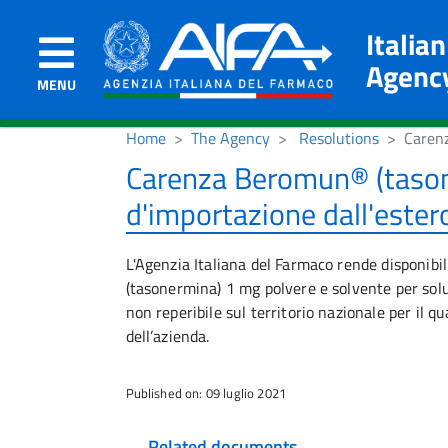
Italia
Agenc
MENU
Home
The Agency
Resolutions
Carenz
Carenza Beromun® (tasone
d'importazione dall'ester
L'Agenzia Italiana del Farmaco rende disponibi
(tasonermina) 1 mg polvere e solvente per soluz
non reperibile sul territorio nazionale per il q
dell’azienda.
Published on: 09 luglio 2021
Related documents