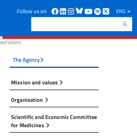
Facebook
Linkedin
Instagram
Bluesky
Youtube
Spotify
X
Follow us on
ENG
Search
Search keywords
all'estero
The Agency
Mission and values
Organisation
Scientific and Economic Committee
for Medicines