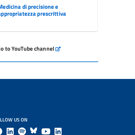
Medicina di precisione e
appropriatezza prescrittiva
o to YouTube channel
LLOW US ON
F
L
l
B
Y
L