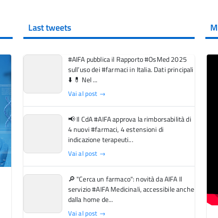
Last tweets
M
#AIFA pubblica il Rapporto #OsMed 2025
sull’uso dei #farmaci in Italia. Dati principali
⬇️ 💊 Nel ...
Vai al post →
📢 Il CdA #AIFA approva la rimborsabilità di
4 nuovi #farmaci, 4 estensioni di
indicazione terapeuti...
Vai al post →
🔎 "Cerca un farmaco": novità da AIFA Il
servizio #AIFA Medicinali, accessibile anche
dalla home de...
Vai al post →