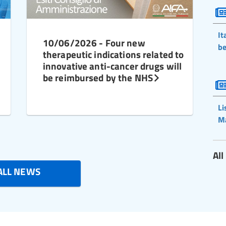
It
10/06/2026 - Four new
be
therapeutic indications related to
innovative anti-cancer drugs will
be reimbursed by the NHS
Li
M
Al
ALL NEWS