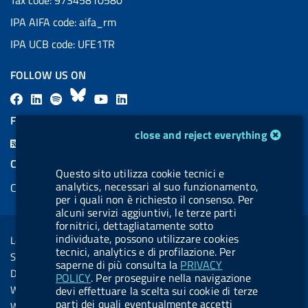
IPA AIFA code: aifa_rm
IPA UCB code: UFE1TR
FOLLOW US ON
F
L
l
B
Y
L
a
i
a
l
o
i
FEED RSS
cookie management module
c
n
b
u
u
n
close and reject everything
F
e
k
e
e
t
k
e
COOKIES
b
e
l
s
u
e
Questo sito utilizza cookie tecnici e
e
analytics, necessari al suo funzionamento,
Cookie management
o
d
.
k
b
d
d
per i quali non è richiesto il consenso. Per
o
i
b
y
e
i
alcuni servizi aggiuntivi, le terze parti
R
Sezione Link Utili
fornitrici, dettagliatamente sotto
k
n
u
n
s
individuate, possono utilizzare cookies
Legal notice
t
tecnici, analytics e di profilazione. Per
s
Social Media Policy
t
saperne di più consulta la
PRIVACY
Dichiarazione di accessibilità
POLICY
. Per proseguire nella navigazione
o
Web accessibility
devi effettuare la scelta sui cookie di terze
n
parti dei quali eventualmente accetti
Website statistics