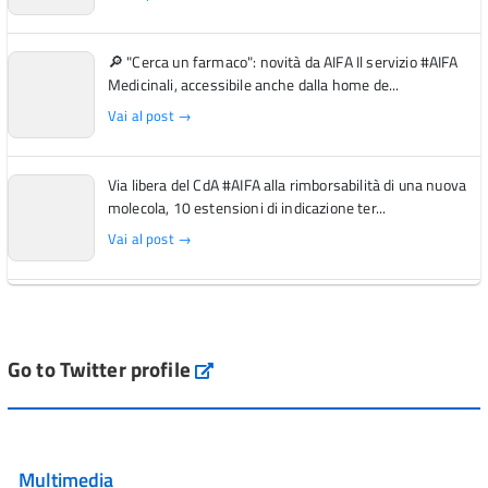
🔎 "Cerca un farmaco": novità da AIFA Il servizio #AIFA
Medicinali, accessibile anche dalla home de...
Vai al post →
Via libera del CdA #AIFA alla rimborsabilità di una nuova
molecola, 10 estensioni di indicazione ter...
Vai al post →
L'Italia si conferma tra i primi Paesi europei per l'accesso
ai #farmaci orfani rimborsati dal Servi...
Vai al post →
Go to Twitter profile
aifa_ufficiale
💜 Il 29 giugno #AIFA si è illuminata di viola in occasione
della XVII Giornata Mondiale della Scler...
Multimedia
Vai al post →