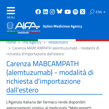
Facebook
Linkedin
Instagram
Bluesky
Youtube
Spotify
X
ENG
MENU
Italian Medicines Agency
Home
The Agency
Resolutions
Carenza MABCAMPATH (alemtuzumab) - modalità di
richiesta d'importazione dall'estero
Carenza MABCAMPATH
(alemtuzumab) - modalità di
richiesta d'importazione
dall'estero
L'Agenzia Italiana del Farmaco rende disponibili
aggiornamenti relativi al medicinale "Mabcampath