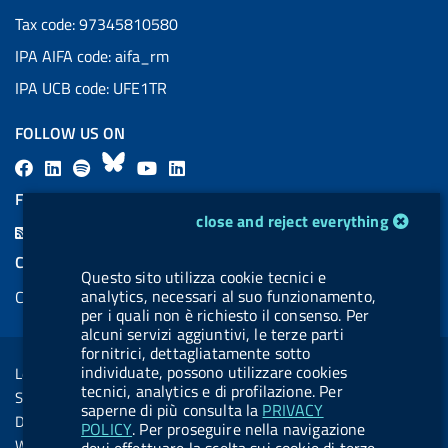
Tax code: 97345810580
IPA AIFA code: aifa_rm
IPA UCB code: UFE1TR
FOLLOW US ON
F
L
l
B
Y
L
a
i
a
l
o
i
FEED RSS
cookie management module
c
n
b
u
u
n
close and reject everything
F
e
k
e
e
t
k
e
COOKIES
b
e
l
s
u
e
Questo sito utilizza cookie tecnici e
e
analytics, necessari al suo funzionamento,
Cookie management
o
d
.
k
b
d
d
per i quali non è richiesto il consenso. Per
o
i
b
y
e
i
alcuni servizi aggiuntivi, le terze parti
R
Sezione Link Utili
k
n
u
n
fornitrici, dettagliatamente sotto
s
individuate, possono utilizzare cookies
Legal notice
t
tecnici, analytics e di profilazione. Per
s
Social Media Policy
t
saperne di più consulta la
PRIVACY
Dichiarazione di accessibilità
POLICY
. Per proseguire nella navigazione
o
Web accessibility