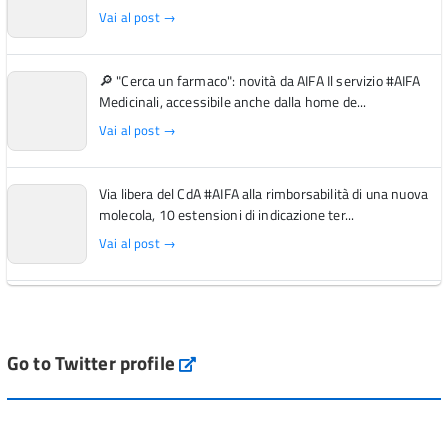
Vai al post →
🔎 "Cerca un farmaco": novità da AIFA Il servizio #AIFA
Medicinali, accessibile anche dalla home de...
Vai al post →
Via libera del CdA #AIFA alla rimborsabilità di una nuova
molecola, 10 estensioni di indicazione ter...
Vai al post →
L'Italia si conferma tra i primi Paesi europei per l'accesso
ai #farmaci orfani rimborsati dal Servi...
Vai al post →
Go to Twitter profile
aifa_ufficiale
💜 Il 29 giugno #AIFA si è illuminata di viola in occasione
della XVII Giornata Mondiale della Scler...