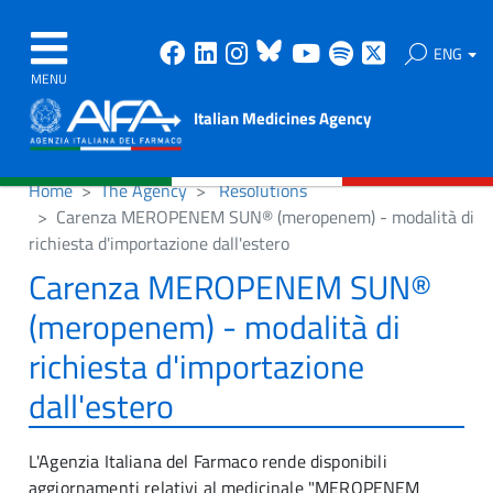
Facebook
Linkedin
Instagram
Bluesky
Youtube
Spotify
X
ENG
MENU
Italian Medicines Agency
Home
The Agency
Resolutions
Carenza MEROPENEM SUN® (meropenem) - modalità di
richiesta d'importazione dall'estero
Carenza MEROPENEM SUN®
(meropenem) - modalità di
richiesta d'importazione
dall'estero
L'Agenzia Italiana del Farmaco rende disponibili
aggiornamenti relativi al medicinale "MEROPENEM