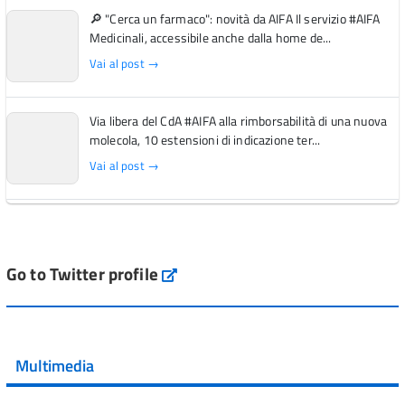
🔎 "Cerca un farmaco": novità da AIFA Il servizio #AIFA
Medicinali, accessibile anche dalla home de...
Vai al post →
Via libera del CdA #AIFA alla rimborsabilità di una nuova
molecola, 10 estensioni di indicazione ter...
Vai al post →
L'Italia si conferma tra i primi Paesi europei per l'accesso
ai #farmaci orfani rimborsati dal Servi...
Vai al post →
Go to Twitter profile
aifa_ufficiale
💜 Il 29 giugno #AIFA si è illuminata di viola in occasione
della XVII Giornata Mondiale della Scler...
Multimedia
Vai al post →