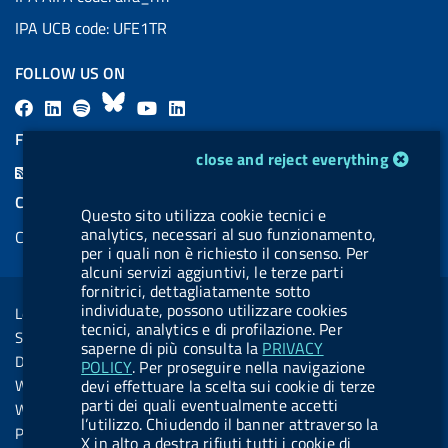
IPA UCB code: UFE1TR
FOLLOW US ON
F
L
l
B
Y
L
a
i
a
l
o
i
FEED RSS
cookie management module
c
n
b
u
u
n
close and reject everything
F
e
k
e
e
t
k
e
COOKIES
b
e
l
s
u
e
Questo sito utilizza cookie tecnici e
e
analytics, necessari al suo funzionamento,
Cookie management
o
d
.
k
b
d
d
per i quali non è richiesto il consenso. Per
o
i
b
y
e
i
alcuni servizi aggiuntivi, le terze parti
R
Sezione Link Utili
fornitrici, dettagliatamente sotto
k
n
u
n
s
individuate, possono utilizzare cookies
Legal notice
t
tecnici, analytics e di profilazione. Per
s
Social Media Policy
t
saperne di più consulta la
PRIVACY
Dichiarazione di accessibilità
POLICY
. Per proseguire nella navigazione
o
Web accessibility
devi effettuare la scelta sui cookie di terze
n
parti dei quali eventualmente accetti
Website statistics
l’utilizzo. Chiudendo il banner attraverso la
.
Privacy
X in alto a destra rifiuti tutti i cookie di