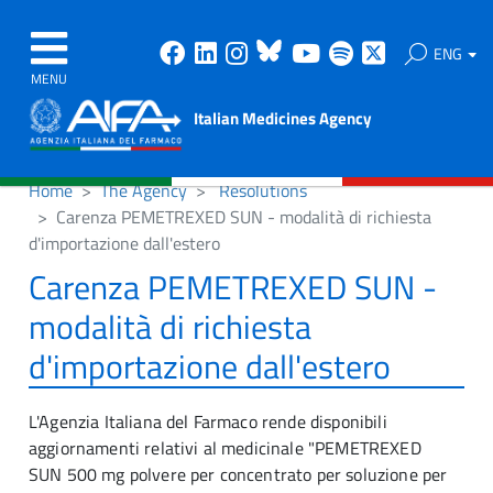
Facebook
Linkedin
Instagram
Bluesky
Youtube
Spotify
X
ENG
MENU
Italian Medicines Agency
Home
The Agency
Resolutions
Carenza PEMETREXED SUN - modalità di richiesta
d'importazione dall'estero
Carenza PEMETREXED SUN -
modalità di richiesta
d'importazione dall'estero
L'Agenzia Italiana del Farmaco rende disponibili
aggiornamenti relativi al medicinale "PEMETREXED
SUN 500 mg polvere per concentrato per soluzione per