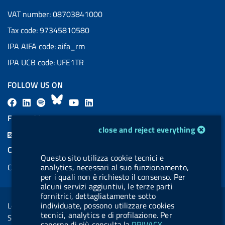
VAT number: 08703841000
Tax code: 97345810580
IPA AIFA code: aifa_rm
IPA UCB code: UFE1TR
FOLLOW US ON
F
L
l
B
Y
L
a
i
a
l
o
i
FEED RSS
c
n
b
u
u
n
cookie management module
close and reject everything
F
e
k
e
e
t
k
e
COOKIES
b
e
l
s
u
e
Questo sito utilizza cookie tecnici e
e
Cookie management
analytics, necessari al suo funzionamento,
o
d
.
k
b
d
d
per i quali non è richiesto il consenso. Per
o
i
b
y
e
i
alcuni servizi aggiuntivi, le terze parti
R
Sezione Link Utili
k
n
u
n
fornitrici, dettagliatamente sotto
s
individuate, possono utilizzare cookies
Legal notice
t
s
tecnici, analytics e di profilazione. Per
Social Media Policy
t
saperne di più consulta la
PRIVACY