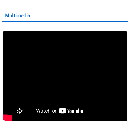
💜 Il 29 giugno #AIFA si è illuminata di viola in occasione
della XVII Giornata Mondiale della Scler...
Multimedia
Vai al post →