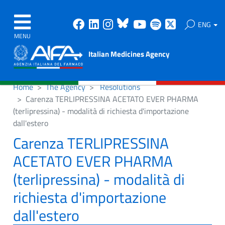
Facebook
Linkedin
Instagram
Bluesky
Youtube
Spotify
X
ENG
MENU
Italian Medicines Agency
Home
The Agency
Resolutions
Carenza TERLIPRESSINA ACETATO EVER PHARMA
(terlipressina) - modalità di richiesta d'importazione
dall'estero
Carenza TERLIPRESSINA
ACETATO EVER PHARMA
(terlipressina) - modalità di
richiesta d'importazione
dall'estero