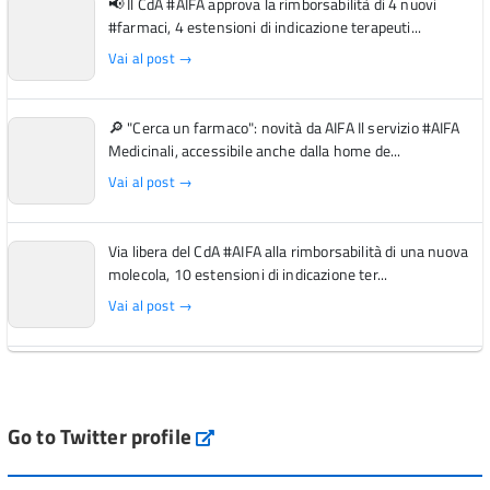
📢 Il CdA #AIFA approva la rimborsabilità di 4 nuovi
#farmaci, 4 estensioni di indicazione terapeuti...
Vai al post →
🔎 "Cerca un farmaco": novità da AIFA Il servizio #AIFA
Medicinali, accessibile anche dalla home de...
Vai al post →
Via libera del CdA #AIFA alla rimborsabilità di una nuova
molecola, 10 estensioni di indicazione ter...
Vai al post →
L'Italia si conferma tra i primi Paesi europei per l'accesso
ai #farmaci orfani rimborsati dal Servi...
Vai al post →
Go to Twitter profile
aifa_ufficiale