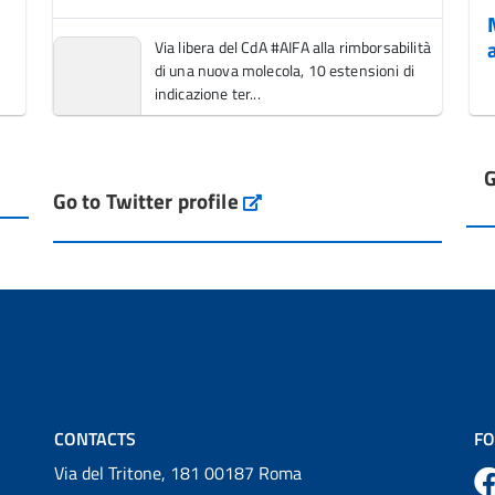
Via libera del CdA #AIFA alla rimborsabilità
di una nuova molecola, 10 estensioni di
indicazione ter...
Vai al post →
G
L'Italia si conferma tra i primi Paesi europei
Go to Twitter profile
aifa_ufficiale
per l'accesso ai #farmaci orfani rimborsati
dal Servi...
Vai al post →
💜 Il 29 giugno #AIFA si è illuminata di viola
in occasione della XVII Giornata Mondiale
della Scler...
Vai al post →
CONTACTS
FO
Via del Tritone, 181 00187 Roma