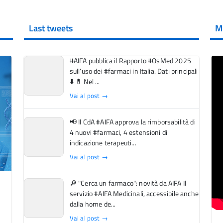
Last tweets
M
#AIFA pubblica il Rapporto #OsMed 2025
sull’uso dei #farmaci in Italia. Dati principali
⬇️ 💊 Nel ...
Vai al post →
📢 Il CdA #AIFA approva la rimborsabilità di
4 nuovi #farmaci, 4 estensioni di
indicazione terapeuti...
Vai al post →
🔎 "Cerca un farmaco": novità da AIFA Il
servizio #AIFA Medicinali, accessibile anche
dalla home de...
Vai al post →