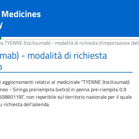
n Medicines
y
a TYENNE (tocilizumab) - modalità di richiesta d'importazione dall
ab) - modalità di richiesta
o
li aggiornamenti relativi al medicinale "TYENNE (tocilizumab)
neo - Siringa preriempita (vetro) in penna pre-riempita 0,9
0880119)”, non reperibile sul territorio nazionale per il quale
u richiesta dell’azienda.