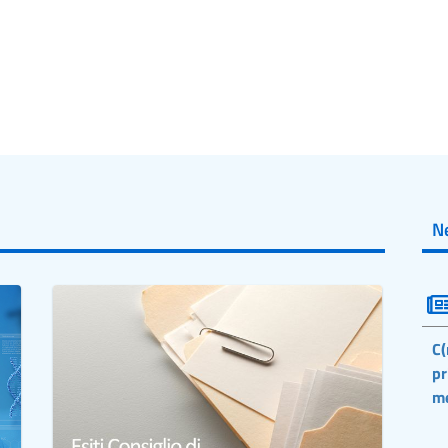
N
C(
pr
m