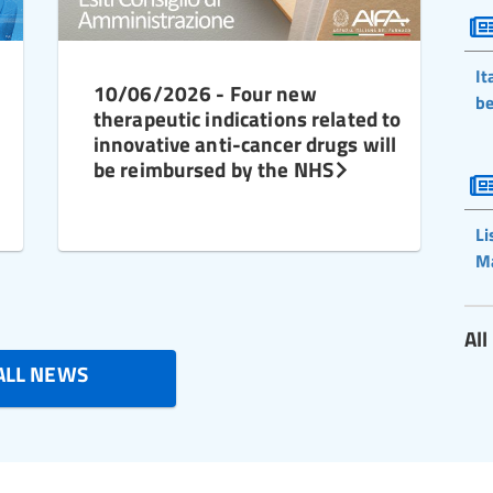
It
10/06/2026 - Four new
be
therapeutic indications related to
innovative anti-cancer drugs will
be reimbursed by the NHS
Li
M
Al
ALL NEWS