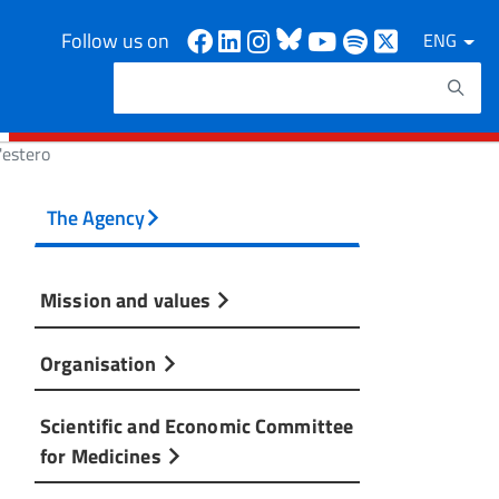
Facebook
Linkedin
Instagram
Bluesky
Youtube
Spotify
X
Follow us on
ENG
Search
Search keywords
'estero
The Agency
Mission and values
Organisation
Scientific and Economic Committee
for Medicines