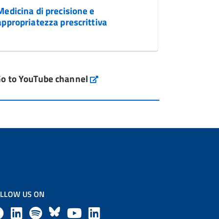
Medicina di precisione e
appropriatezza prescrittiva
o to YouTube channel
LLOW US ON
F
L
l
B
Y
L