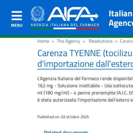
Italia
Agenc
MENU
Home
The Agency
Resolutions
Carenz
Carenza TYENNE (tocilizum
d'importazione dall'ester
L'Agenzia Italiana del Farmaco rende disponibi
162 mg - Soluzione iniettabile - Uso sottocuta
ml (180 mg/ml) - 4 penne preriempite (A.I.C. 05
è stata autorizzata l’importazione dall’estero s
Published on: 02 ottobre 2025
Related documents