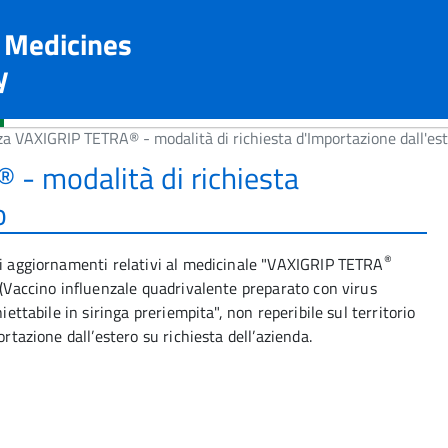
n Medicines
y
a VAXIGRIP TETRA® - modalità di richiesta d'Importazione dall'es
- modalità di richiesta
o
®
li aggiornamenti relativi al medicinale "VAXIGRIP TETRA
 (Vaccino influenzale quadrivalente preparato con virus
iettabile in siringa preriempita", non reperibile sul territorio
ortazione dall’estero su richiesta dell’azienda.