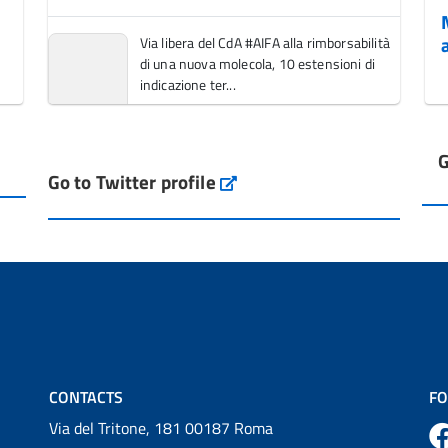
Via libera del CdA #AIFA alla rimborsabilità
di una nuova molecola, 10 estensioni di
indicazione ter...
Vai al post →
G
L'Italia si conferma tra i primi Paesi europei
Go to Twitter profile
aifa_ufficiale
per l'accesso ai #farmaci orfani rimborsati
dal Servi...
Vai al post →
💜 Il 29 giugno #AIFA si è illuminata di viola
in occasione della XVII Giornata Mondiale
della Scler...
Vai al post →
CONTACTS
FO
Via del Tritone, 181 00187 Roma