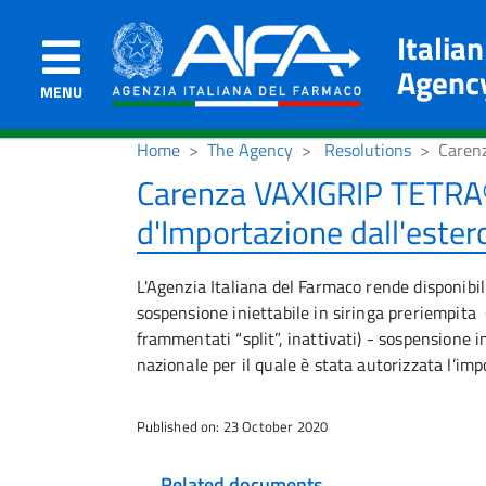
Italia
Agenc
MENU
Home
The Agency
Resolutions
Carenz
Carenza VAXIGRIP TETRA® 
d'Importazione dall'ester
L'Agenzia Italiana del Farmaco rende disponibi
sospensione iniettabile in siringa preriempita
frammentati “split”, inattivati) - sospensione in
nazionale per il quale è stata autorizzata l’imp
Published on: 23 October 2020
Related documents