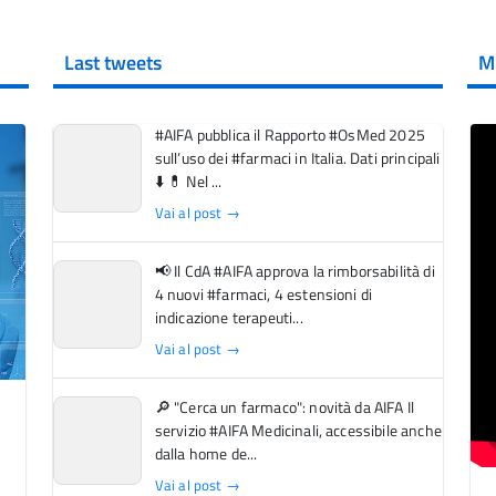
Last tweets
M
#AIFA pubblica il Rapporto #OsMed 2025
sull’uso dei #farmaci in Italia. Dati principali
⬇️ 💊 Nel ...
Vai al post →
📢 Il CdA #AIFA approva la rimborsabilità di
4 nuovi #farmaci, 4 estensioni di
indicazione terapeuti...
Vai al post →
🔎 "Cerca un farmaco": novità da AIFA Il
servizio #AIFA Medicinali, accessibile anche
dalla home de...
Vai al post →