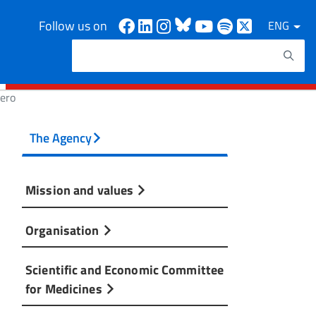
Facebook
Linkedin
Instagram
Bluesky
Youtube
Spotify
X
Follow us on
ENG
Search
Search keywords
tero
The Agency
Mission and values
Organisation
Scientific and Economic Committee
for Medicines