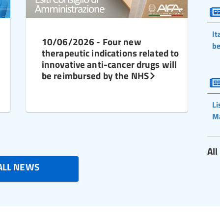
It
10/06/2026 - Four new
be
therapeutic indications related to
innovative anti-cancer drugs will
be reimbursed by the NHS
Li
M
Al
ALL NEWS