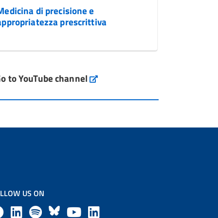
Medicina di precisione e
appropriatezza prescrittiva
o to YouTube channel
LLOW US ON
F
L
l
B
Y
L