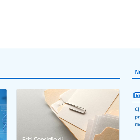
N
C(
pr
m