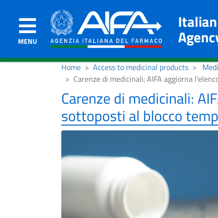
Italia
Agenc
MENU
Home
Access to medicinal products
Medi
Carenze di medicinali: AIFA aggiorna l’elenc
Carenze di medicinali: AIF
sottoposti al blocco temp