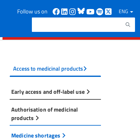
Facebook
Linkedin
Instagram
Bluesky
Youtube
Spotify
X
Follow us on
ENG
Search
Search keywords
Access to medicinal products
Early access and off-label use
Authorisation of medicinal
products
Medicine shortages