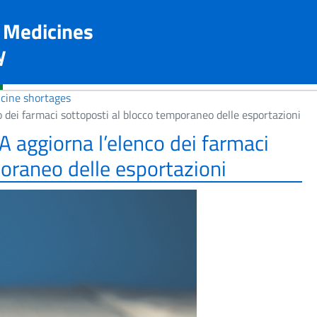
n Medicines
y
cine shortages
o dei farmaci sottoposti al blocco temporaneo delle esportazioni
A aggiorna l’elenco dei farmaci
oraneo delle esportazioni