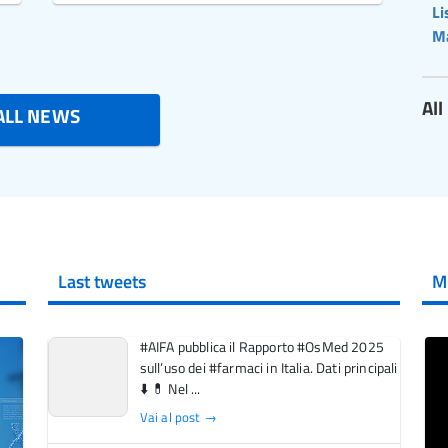
Li
M
Al
ALL NEWS
Last tweets
M
#AIFA pubblica il Rapporto #OsMed 2025
sull’uso dei #farmaci in Italia. Dati principali
⬇️ 💊 Nel ...
Vai al post →