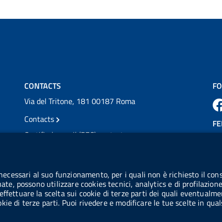
Vai al post →
💜 Il 29 giugno #AIFA si è illuminata di viola
in occasione della XVII Giornata Mondiale
della Scler...
Vai al post →
CONTACTS
FO
Via del Tritone, 181 00187 Roma
Contacts
FE
Certified e-mail (PEC) contacts
VAT number: 08703841000
CO
Tax code: 97345810580
 necessari al suo funzionamento, per i quali non è richiesto il cons
Co
uate, possono utilizzare cookies tecnici, analytics e di profilazion
IPA AIFA code: aifa_rm
effettuare la scelta sui cookie di terze parti dei quali eventualme
cookie di terze parti. Puoi rivedere e modificare le tue scelte in q
IPA UCB code: UFE1TR