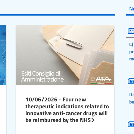
N
C(
pr
m
It
10/06/2026 - Four new
be
therapeutic indications related to
innovative anti-cancer drugs will
be reimbursed by the NHS