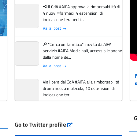
📢 Il CdA #AIFA approva la rimborsabilità di
4 nuovi #farmaci, 4 estensioni di
indicazione terapeuti...
Vai al post →
🔎 "Cerca un farmaco": novità da AIFA Il
servizio #AIFA Medicinali, accessibile anche
dalla home de...
Vai al post →
Via libera del CdA #AIFA alla rimborsabilità
di una nuova molecola, 10 estensioni di
indicazione ter...
Vai al post →
G
L'Italia si conferma tra i primi Paesi europei
Go to Twitter profile
aifa_ufficiale
per l'accesso ai #farmaci orfani rimborsati
dal Servi...