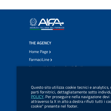
THE AGENCY
Home Page
FarmaciLine
User participation and satisfaction
cookie management module
Citizens' access
Modulistica
Questo sito utilizza cookie tecnici e analytics,
Open governance
parti fornitrici, dettagliatamente sotto individ
POLICY
. Per proseguire nella navigazione devi 
Acts of notification
attraverso la X in alto a destra rifiuti tutti i 
cookie" presente nel footer.
Legal notification