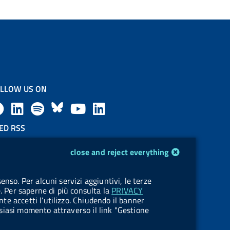
LLOW US ON
F
L
l
B
Y
L
a
i
a
l
o
i
ED RSS
F
c
n
b
u
u
n
close and reject everything
e
e
k
e
e
t
k
OKIES
enso. Per alcuni servizi aggiuntivi, le terze
e
okie management
b
e
l
s
u
e
e. Per saperne di più consulta la
PRIVACY
nte accetti l’utilizzo. Chiudendo il banner
d
o
d
.
k
b
d
ualsiasi momento attraverso il link "Gestione
R