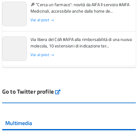
🔎 "Cerca un farmaco": novità da AIFA Il servizio #AIFA
Medicinali, accessibile anche dalla home de...
Vai al post →
Via libera del CdA #AIFA alla rimborsabilità di una nuova
molecola, 10 estensioni di indicazione ter...
Vai al post →
L'Italia si conferma tra i primi Paesi europei per l'accesso
ai #farmaci orfani rimborsati dal Servi...
Vai al post →
Go to Twitter profile
aifa_ufficiale
💜 Il 29 giugno #AIFA si è illuminata di viola in occasione
della XVII Giornata Mondiale della Scler...
Multimedia
Vai al post →