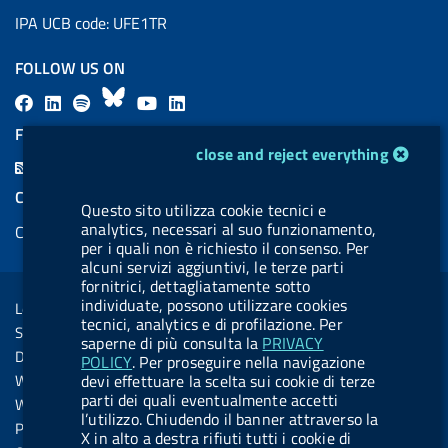
IPA UCB code: UFE1TR
FOLLOW US ON
F
L
l
B
Y
L
a
i
a
l
o
i
FEED RSS
cookie management module
c
n
b
u
u
n
close and reject everything
F
e
k
e
e
t
k
e
COOKIES
b
e
l
s
u
e
Questo sito utilizza cookie tecnici e
e
analytics, necessari al suo funzionamento,
Cookie management
o
d
.
k
b
d
d
per i quali non è richiesto il consenso. Per
o
i
b
y
e
i
alcuni servizi aggiuntivi, le terze parti
R
Sezione Link Utili
fornitrici, dettagliatamente sotto
k
n
u
n
s
individuate, possono utilizzare cookies
Legal notice
t
tecnici, analytics e di profilazione. Per
s
Social Media Policy
t
saperne di più consulta la
PRIVACY
Dichiarazione di accessibilità
POLICY
. Per proseguire nella navigazione
o
Web accessibility
devi effettuare la scelta sui cookie di terze
n
parti dei quali eventualmente accetti
Website statistics
l’utilizzo. Chiudendo il banner attraverso la
.
Privacy
X in alto a destra rifiuti tutti i cookie di