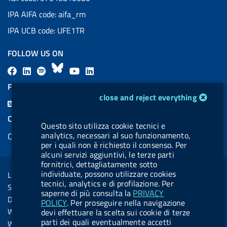
IPA AIFA code: aifa_rm
IPA UCB code: UFE1TR
FOLLOW US ON
F
L
l
B
Y
L
a
i
a
l
o
i
FEED RSS
cookie management module
c
n
b
u
u
n
close and reject everything
F
e
k
e
e
t
k
e
COOKIES
b
e
l
s
u
e
Questo sito utilizza cookie tecnici e
e
analytics, necessari al suo funzionamento,
Cookie management
o
d
.
k
b
d
d
per i quali non è richiesto il consenso. Per
o
i
b
y
e
i
alcuni servizi aggiuntivi, le terze parti
R
Sezione Link Utili
fornitrici, dettagliatamente sotto
k
n
u
n
s
individuate, possono utilizzare cookies
Legal notice
t
tecnici, analytics e di profilazione. Per
s
Social Media Policy
t
saperne di più consulta la
PRIVACY
Dichiarazione di accessibilità
POLICY
. Per proseguire nella navigazione
o
Web accessibility
devi effettuare la scelta sui cookie di terze
n
parti dei quali eventualmente accetti
Website statistics