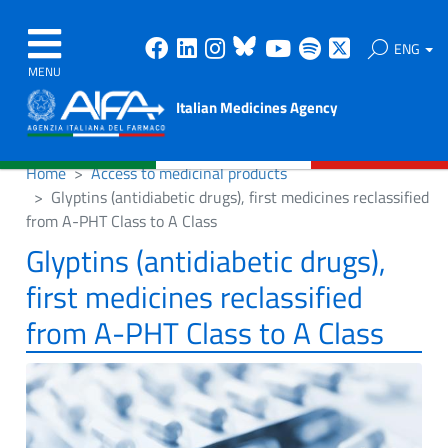
Facebook
Linkedin
Instagram
Bluesky
Youtube
Spotify
X
ENG
MENU
Italian Medicines Agency
Home
Access to medicinal products
Glyptins (antidiabetic drugs), first medicines reclassified
from A-PHT Class to A Class
Glyptins (antidiabetic drugs),
first medicines reclassified
from A-PHT Class to A Class