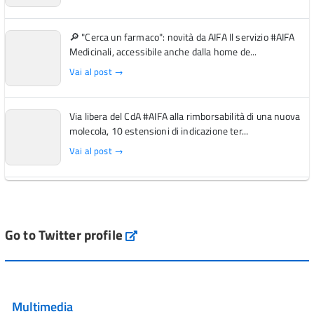
🔎 "Cerca un farmaco": novità da AIFA Il servizio #AIFA
Medicinali, accessibile anche dalla home de...
Vai al post →
Via libera del CdA #AIFA alla rimborsabilità di una nuova
molecola, 10 estensioni di indicazione ter...
Vai al post →
L'Italia si conferma tra i primi Paesi europei per l'accesso
ai #farmaci orfani rimborsati dal Servi...
Vai al post →
Go to Twitter profile
aifa_ufficiale
💜 Il 29 giugno #AIFA si è illuminata di viola in occasione
della XVII Giornata Mondiale della Scler...
Multimedia
Vai al post →