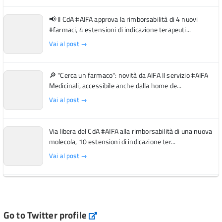
📢 Il CdA #AIFA approva la rimborsabilità di 4 nuovi
#farmaci, 4 estensioni di indicazione terapeuti...
Vai al post →
🔎 "Cerca un farmaco": novità da AIFA Il servizio #AIFA
Medicinali, accessibile anche dalla home de...
Vai al post →
Via libera del CdA #AIFA alla rimborsabilità di una nuova
molecola, 10 estensioni di indicazione ter...
Vai al post →
L'Italia si conferma tra i primi Paesi europei per l'accesso
ai #farmaci orfani rimborsati dal Servi...
Vai al post →
Go to Twitter profile
aifa_ufficiale