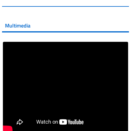
💜 Il 29 giugno #AIFA si è illuminata di viola in occasione
della XVII Giornata Mondiale della Scler...
Multimedia
Vai al post →