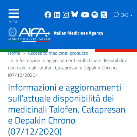
Facebook
Linkedin
Instagram
Bluesky
Youtube
Spotify
X
ENG
MENU
Italian Medicines Agency
Home
Access to medicinal products
Informazioni e aggiornamenti sull’attuale disponibilità
dei medicinali Talofen, Catapresan e Depakin Chrono
(07/12/2020)
Informazioni e aggiornamenti
sull’attuale disponibilità dei
medicinali Talofen, Catapresan
e Depakin Chrono
(07/12/2020)