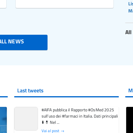
Li
M
Al
ALL NEWS
Last tweets
M
#AIFA pubblica il Rapporto #OsMed 2025
sull’uso dei #farmaci in Italia. Dati principali
⬇️ 💊 Nel ...
Vai al post →