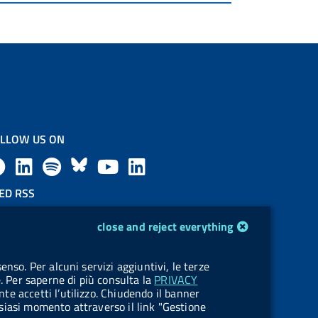
LLOW US ON
F
L
l
B
Y
L
a
i
a
l
o
i
ED RSS
F
c
n
b
u
u
n
close and reject everything
e
e
k
e
e
t
k
OKIES
enso. Per alcuni servizi aggiuntivi, le terze
e
okie management
b
e
l
s
u
e
e. Per saperne di più consulta la
PRIVACY
nte accetti l’utilizzo. Chiudendo il banner
d
o
d
.
k
b
d
ualsiasi momento attraverso il link "Gestione