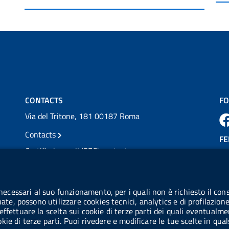
dal Servi...
Vai al post →
💜 Il 29 giugno #AIFA si è illuminata di viola
in occasione della XVII Giornata Mondiale
della Scler...
Vai al post →
CONTACTS
FO
Via del Tritone, 181 00187 Roma
Contacts
FE
Certified e-mail (PEC) contacts
VAT number: 08703841000
CO
Tax code: 97345810580
 necessari al suo funzionamento, per i quali non è richiesto il cons
Co
uate, possono utilizzare cookies tecnici, analytics e di profilazion
IPA AIFA code: aifa_rm
effettuare la scelta sui cookie di terze parti dei quali eventualme
cookie di terze parti. Puoi rivedere e modificare le tue scelte in q
IPA UCB code: UFE1TR