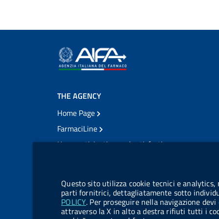
THE AGENCY
Home Page
FarmaciLine
User participation and satisfaction
cookie management module
Citizens' access
Modulistica
Questo sito utilizza cookie tecnici e analytics,
Open governance
parti fornitrici, dettagliatamente sotto individ
POLICY
. Per proseguire nella navigazione devi 
Acts of notification
attraverso la X in alto a destra rifiuti tutti i 