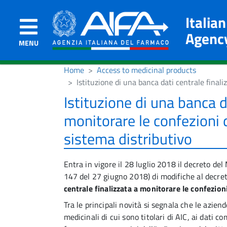
Italia
Agenc
MENU
Home
Access to medicinal products
Istituzione di una banca dati centrale finali
Istituzione di una banca d
monitorare le confezioni d
sistema distributivo
Entra in vigore il 28 luglio 2018 il decreto de
147 del 27 giugno 2018) di modifiche al decre
centrale finalizzata a monitorare le confezioni
Tra le principali novità si segnala che le azi
medicinali di cui sono titolari di AIC, ai dati c