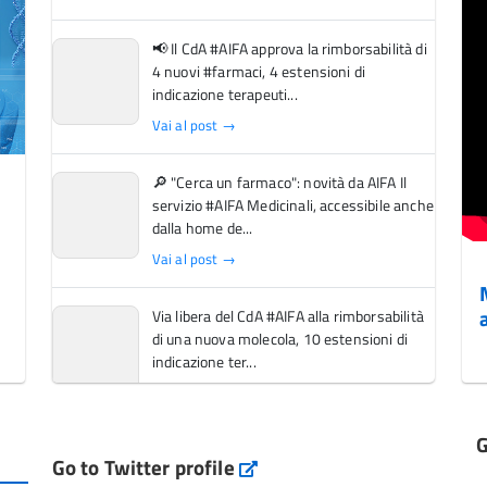
📢 Il CdA #AIFA approva la rimborsabilità di
4 nuovi #farmaci, 4 estensioni di
indicazione terapeuti...
Vai al post →
🔎 "Cerca un farmaco": novità da AIFA Il
servizio #AIFA Medicinali, accessibile anche
dalla home de...
Vai al post →
Via libera del CdA #AIFA alla rimborsabilità
di una nuova molecola, 10 estensioni di
indicazione ter...
Vai al post →
G
L'Italia si conferma tra i primi Paesi europei
Go to Twitter profile
aifa_ufficiale
per l'accesso ai #farmaci orfani rimborsati