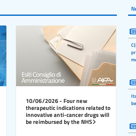
N
C(
pr
m
It
10/06/2026 - Four new
be
therapeutic indications related to
innovative anti-cancer drugs will
be reimbursed by the NHS