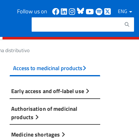
Facebook
Linkedin
Instagram
Bluesky
Youtube
Spotify
X
Follow us on
ENG
Search
Search keywords
ma distributivo
Access to medicinal products
Early access and off-label use
Authorisation of medicinal
products
Medicine shortages