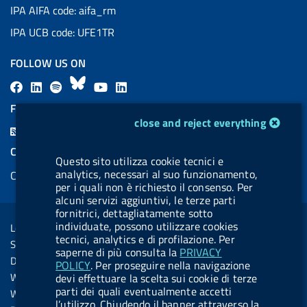
IPA AIFA code: aifa_rm
IPA UCB code: UFE1TR
FOLLOW US ON
F
L
l
B
Y
L
a
i
a
l
o
i
FEED RSS
cookie management module
c
n
b
u
u
n
close and reject everything
F
e
k
e
e
t
k
e
COOKIES
b
e
l
s
u
e
Questo sito utilizza cookie tecnici e
e
analytics, necessari al suo funzionamento,
Cookie management
o
d
.
k
b
d
d
per i quali non è richiesto il consenso. Per
o
i
b
y
e
i
alcuni servizi aggiuntivi, le terze parti
R
Sezione Link Utili
fornitrici, dettagliatamente sotto
k
n
u
n
s
individuate, possono utilizzare cookies
Legal notice
t
tecnici, analytics e di profilazione. Per
s
Social Media Policy
t
saperne di più consulta la
PRIVACY
Dichiarazione di accessibilità
POLICY
. Per proseguire nella navigazione
o
Web accessibility
devi effettuare la scelta sui cookie di terze
n
parti dei quali eventualmente accetti
Website statistics
l’utilizzo. Chiudendo il banner attraverso la