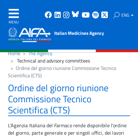
Facebook
Linkedin
Instagram
Bluesky
Youtube
Spotify
X
ENG
MENU
Italian Medicines Agency
Home
The Agency
Technical and advisory committees
Ordine del giorno riunione Commissione Tecnico
Scientifica (CTS)
Ordine del giorno riunione
Commissione Tecnico
Scientifica (CTS)
L'Agenzia Italiana del Farmaco rende disponibile l'ordine
del giorno, parte generale e per singoli uffici, dei lavori