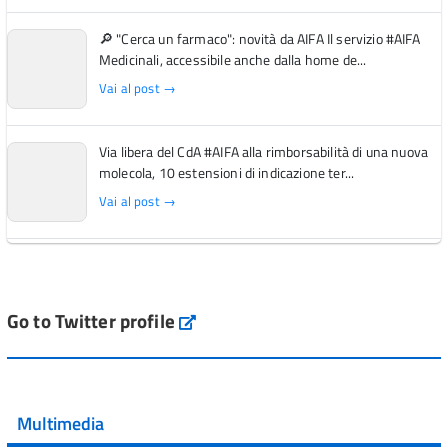
🔎 "Cerca un farmaco": novità da AIFA Il servizio #AIFA
Medicinali, accessibile anche dalla home de...
Vai al post →
Via libera del CdA #AIFA alla rimborsabilità di una nuova
molecola, 10 estensioni di indicazione ter...
Vai al post →
L'Italia si conferma tra i primi Paesi europei per l'accesso
ai #farmaci orfani rimborsati dal Servi...
Vai al post →
Go to Twitter profile
aifa_ufficiale
💜 Il 29 giugno #AIFA si è illuminata di viola in occasione
della XVII Giornata Mondiale della Scler...
Multimedia
Vai al post →