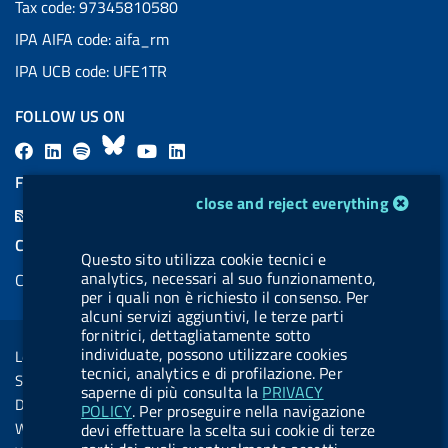
Tax code: 97345810580
IPA AIFA code: aifa_rm
IPA UCB code: UFE1TR
FOLLOW US ON
F
L
l
B
Y
L
a
i
a
l
o
i
FEED RSS
cookie management module
c
n
b
u
u
n
close and reject everything
F
e
k
e
e
t
k
e
COOKIES
b
e
l
s
u
e
Questo sito utilizza cookie tecnici e
e
analytics, necessari al suo funzionamento,
Cookie management
o
d
.
k
b
d
d
per i quali non è richiesto il consenso. Per
o
i
b
y
e
i
alcuni servizi aggiuntivi, le terze parti
R
Sezione Link Utili
fornitrici, dettagliatamente sotto
k
n
u
n
s
individuate, possono utilizzare cookies
Legal notice
t
tecnici, analytics e di profilazione. Per
s
Social Media Policy
t
saperne di più consulta la
PRIVACY
Dichiarazione di accessibilità
POLICY
. Per proseguire nella navigazione
o
Web accessibility
devi effettuare la scelta sui cookie di terze
n