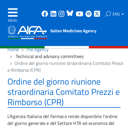
Facebook
Linkedin
Instagram
Bluesky
Youtube
Spotify
X
ENG
MENU
Italian Medicines Agency
Home
The Agency
Technical and advisory committees
Ordine del giorno riunione straordinaria Comitato Prezzi
e Rimborso (CPR)
Ordine del giorno riunione
straordinaria Comitato Prezzi e
Rimborso (CPR)
L'Agenzia Italiana del Farmaco rende disponibile l'ordine
del giorno generale e del Settore HTA ed economia del