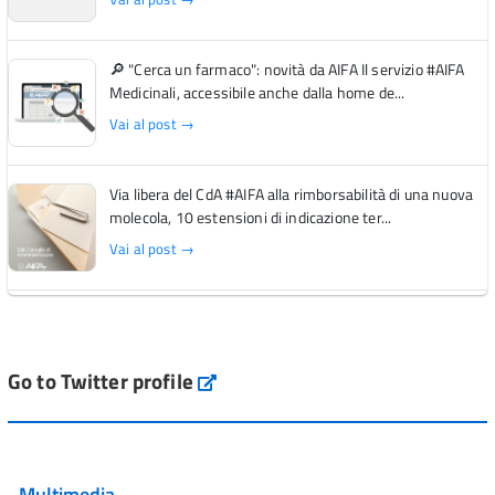
🔎 "Cerca un farmaco": novità da AIFA Il servizio #AIFA
Medicinali, accessibile anche dalla home de...
Vai al post →
Via libera del CdA #AIFA alla rimborsabilità di una nuova
molecola, 10 estensioni di indicazione ter...
Vai al post →
L'Italia si conferma tra i primi Paesi europei per l'accesso
ai #farmaci orfani rimborsati dal Servi...
Vai al post →
Go to Twitter profile
aifa_ufficiale
💜 Il 29 giugno #AIFA si è illuminata di viola in occasione
della XVII Giornata Mondiale della Scler...
Multimedia