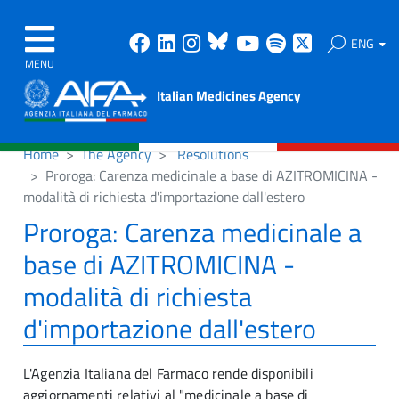
Facebook
Linkedin
Instagram
Bluesky
Youtube
Spotify
X
ENG
MENU
Italian Medicines Agency
Home
The Agency
Resolutions
Proroga: Carenza medicinale a base di AZITROMICINA -
modalità di richiesta d'importazione dall'estero
Proroga: Carenza medicinale a
base di AZITROMICINA -
modalità di richiesta
d'importazione dall'estero
L'Agenzia Italiana del Farmaco rende disponibili
aggiornamenti relativi al "medicinale a base di