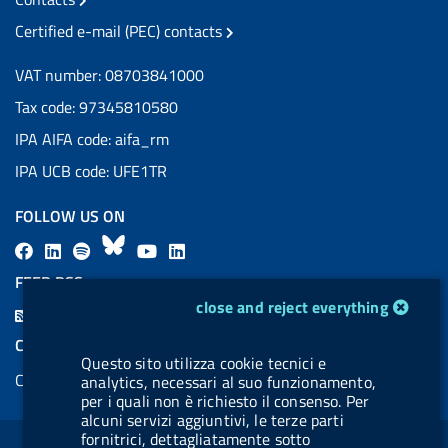
Certified e-mail (PEC) contacts
VAT number: 08703841000
Tax code: 97345810580
IPA AIFA code: aifa_rm
IPA UCB code: UFE1TR
FOLLOW US ON
F
L
l
B
Y
L
a
i
a
l
o
i
FEED RSS
c
n
b
u
u
n
cookie management module
close and reject everything
F
e
k
e
e
t
k
e
COOKIES
b
e
l
s
u
e
Questo sito utilizza cookie tecnici e
e
Cookie management
o
d
.
k
b
d
analytics, necessari al suo funzionamento,
d
per i quali non è richiesto il consenso. Per
o
i
b
y
e
i
alcuni servizi aggiuntivi, le terze parti
R
Sezione Link Utili
k
n
u
n
fornitrici, dettagliatamente sotto