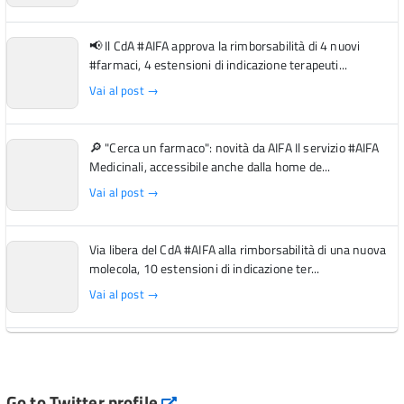
📢 Il CdA #AIFA approva la rimborsabilità di 4 nuovi
#farmaci, 4 estensioni di indicazione terapeuti...
Vai al post →
🔎 "Cerca un farmaco": novità da AIFA Il servizio #AIFA
Medicinali, accessibile anche dalla home de...
Vai al post →
Via libera del CdA #AIFA alla rimborsabilità di una nuova
molecola, 10 estensioni di indicazione ter...
Vai al post →
L'Italia si conferma tra i primi Paesi europei per l'accesso
ai #farmaci orfani rimborsati dal Servi...
Vai al post →
Go to Twitter profile
aifa_ufficiale