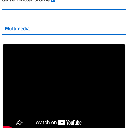
💜 Il 29 giugno #AIFA si è illuminata di viola in occasione
della XVII Giornata Mondiale della Scler...
Multimedia
Vai al post →