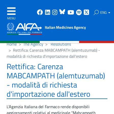
Facebook
Linkedin
Instagram
Bluesky
Youtube
Spotify
X
ENG
MENU
Italian Medicines Agency
Home
The Agency
Resolutions
Rettifica: Carenza MABCAMPATH (alemtuzumab) -
modalità di richiesta d'importazione dall'estero
Rettifica: Carenza
MABCAMPATH (alemtuzumab)
- modalità di richiesta
d'importazione dall'estero
L'Agenzia Italiana del Farmaco rende disponibili
aggiornamenti relativi al medicinale "Mabcampath