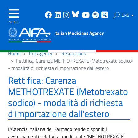
Facebook
Linkedin
Instagram
Bluesky
Youtube
Spotify
X
ENG
MENU
Italian Medicines Agency
Home
The Agency
Resolutions
Rettifica: Carenza METHOTREXATE (Metotrexato sodico)
- modalità di richiesta d'importazione dall'estero
Rettifica: Carenza
METHOTREXATE (Metotrexato
sodico) - modalità di richiesta
d'importazione dall'estero
L'Agenzia Italiana del Farmaco rende disponibili
aggiornamenti relativi al medicinale "METHOTREXATE