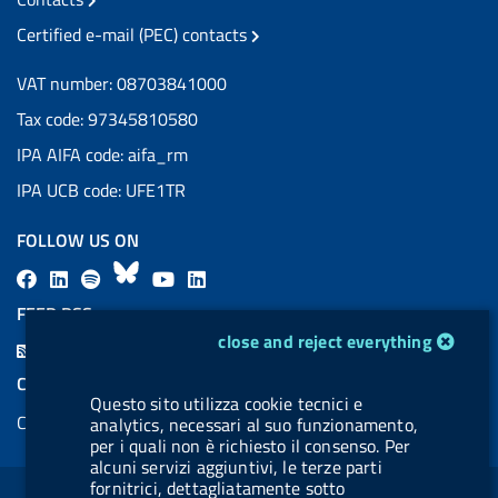
Certified e-mail (PEC) contacts
VAT number: 08703841000
Tax code: 97345810580
IPA AIFA code: aifa_rm
IPA UCB code: UFE1TR
FOLLOW US ON
F
L
l
B
Y
L
a
i
a
l
o
i
FEED RSS
c
n
b
u
u
n
cookie management module
close and reject everything
F
e
k
e
e
t
k
e
COOKIES
b
e
l
s
u
e
Questo sito utilizza cookie tecnici e
e
Cookie management
o
d
.
k
b
d
analytics, necessari al suo funzionamento,
d
per i quali non è richiesto il consenso. Per
o
i
b
y
e
i
alcuni servizi aggiuntivi, le terze parti
R
Sezione Link Utili
k
n
u
n
fornitrici, dettagliatamente sotto