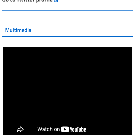
💜 Il 29 giugno #AIFA si è illuminata di viola in occasione
della XVII Giornata Mondiale della Scler...
Multimedia
Vai al post →