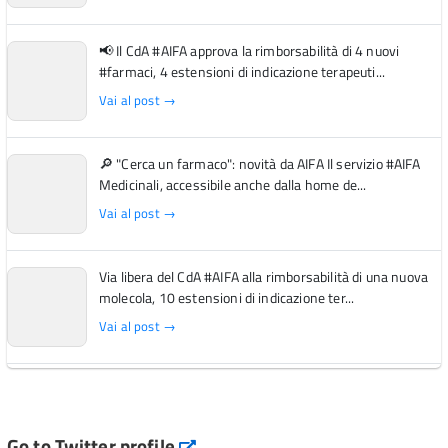
📢 Il CdA #AIFA approva la rimborsabilità di 4 nuovi
#farmaci, 4 estensioni di indicazione terapeuti...
Vai al post →
🔎 "Cerca un farmaco": novità da AIFA Il servizio #AIFA
Medicinali, accessibile anche dalla home de...
Vai al post →
Via libera del CdA #AIFA alla rimborsabilità di una nuova
molecola, 10 estensioni di indicazione ter...
Vai al post →
L'Italia si conferma tra i primi Paesi europei per l'accesso
ai #farmaci orfani rimborsati dal Servi...
Vai al post →
Go to Twitter profile
aifa_ufficiale