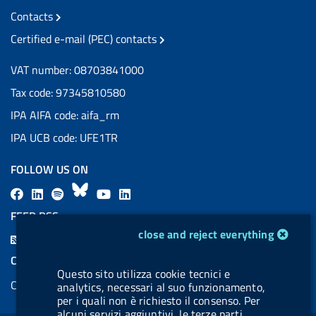
Contacts
Certified e-mail (PEC) contacts
VAT number: 08703841000
Tax code: 97345810580
IPA AIFA code: aifa_rm
IPA UCB code: UFE1TR
FOLLOW US ON
F
L
l
B
Y
L
a
i
a
l
o
i
FEED RSS
c
n
b
u
u
n
cookie management module
close and reject everything
F
e
k
e
e
t
k
e
COOKIES
b
e
l
s
u
e
Questo sito utilizza cookie tecnici e
e
Cookie management
o
d
.
k
b
d
analytics, necessari al suo funzionamento,
d
per i quali non è richiesto il consenso. Per
o
i
b
y
e
i
R
alcuni servizi aggiuntivi, le terze parti