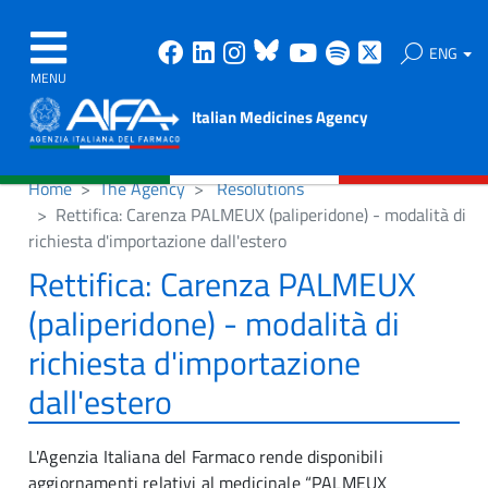
Facebook
Linkedin
Instagram
Bluesky
Youtube
Spotify
X
ENG
MENU
Italian Medicines Agency
Home
The Agency
Resolutions
Rettifica: Carenza PALMEUX (paliperidone) - modalità di
richiesta d'importazione dall'estero
Rettifica: Carenza PALMEUX
(paliperidone) - modalità di
richiesta d'importazione
dall'estero
L'Agenzia Italiana del Farmaco rende disponibili
aggiornamenti relativi al medicinale “PALMEUX