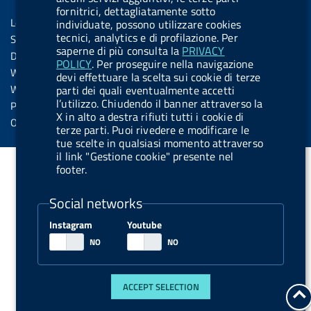
Sezione Link Utili
k
n
u
n
fornitrici, dettagliatamente sotto
s
Legal notice
individuate, possono utilizzare cookies
t
s
tecnici, analytics e di profilazione. Per
Social Media Policy
t
saperne di più consulta la
PRIVACY
Dichiarazione di accessibilità
POLICY
. Per proseguire nella navigazione
o
Web accessibility
devi effettuare la scelta sui cookie di terze
n
Website statistics
parti dei quali eventualmente accetti
.
l’utilizzo. Chiudendo il banner attraverso la
Privacy
X in alto a destra rifiuti tutti i cookie di
s
Online services
terze parti. Puoi rivedere e modificare le
p
tue scelte in qualsiasi momento attraverso
il link "Gestione cookie" presente nel
o
footer.
t
i
Social networks
f
Instagram
Youtube
y
ACCEPT SELECTION
g
t