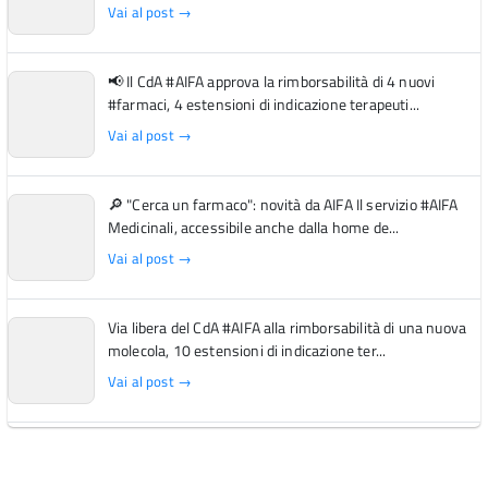
Vai al post →
📢 Il CdA #AIFA approva la rimborsabilità di 4 nuovi
#farmaci, 4 estensioni di indicazione terapeuti...
Vai al post →
🔎 "Cerca un farmaco": novità da AIFA Il servizio #AIFA
Medicinali, accessibile anche dalla home de...
Vai al post →
Via libera del CdA #AIFA alla rimborsabilità di una nuova
molecola, 10 estensioni di indicazione ter...
Vai al post →
L'Italia si conferma tra i primi Paesi europei per l'accesso
ai #farmaci orfani rimborsati dal Servi...