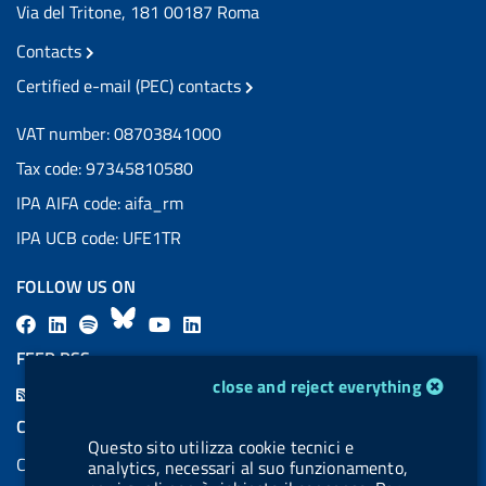
Via del Tritone, 181 00187 Roma
Contacts
Certified e-mail (PEC) contacts
VAT number: 08703841000
Tax code: 97345810580
IPA AIFA code: aifa_rm
IPA UCB code: UFE1TR
FOLLOW US ON
F
L
l
B
Y
L
a
i
a
l
o
i
FEED RSS
c
n
b
u
u
n
cookie management module
close and reject everything
F
e
k
e
e
t
k
e
COOKIES
b
e
l
s
u
e
Questo sito utilizza cookie tecnici e
e
Cookie management
o
d
.
k
b
d
analytics, necessari al suo funzionamento,
d