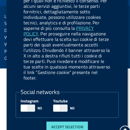
per i quali non è richiesto il consenso. Per
o
i
b
y
e
i
R
alcuni servizi aggiuntivi, le terze parti
Sezione Link Utili
k
n
u
n
fornitrici, dettagliatamente sotto
s
Legal notice
individuate, possono utilizzare cookies
t
s
tecnici, analytics e di profilazione. Per
Social Media Policy
t
saperne di più consulta la
PRIVACY
Dichiarazione di accessibilità
POLICY
. Per proseguire nella navigazione
o
Web accessibility
devi effettuare la scelta sui cookie di terze
n
Website statistics
parti dei quali eventualmente accetti
.
l’utilizzo. Chiudendo il banner attraverso la
Privacy
X in alto a destra rifiuti tutti i cookie di
s
Online services
terze parti. Puoi rivedere e modificare le
p
tue scelte in qualsiasi momento attraverso
il link "Gestione cookie" presente nel
o
footer.
t
i
Social networks
f
Instagram
Youtube
y
ACCEPT SELECTION
g