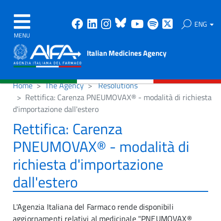
Facebook
Linkedin
Instagram
Bluesky
Youtube
Spotify
X
ENG
MENU
Italian Medicines Agency
Home
The Agency
Resolutions
Rettifica: Carenza PNEUMOVAX® - modalità di richiesta
d'importazione dall'estero
Rettifica: Carenza
PNEUMOVAX® - modalità di
richiesta d'importazione
dall'estero
L'Agenzia Italiana del Farmaco rende disponibili
aggiornamenti relativi al medicinale "PNEUMOVAX®