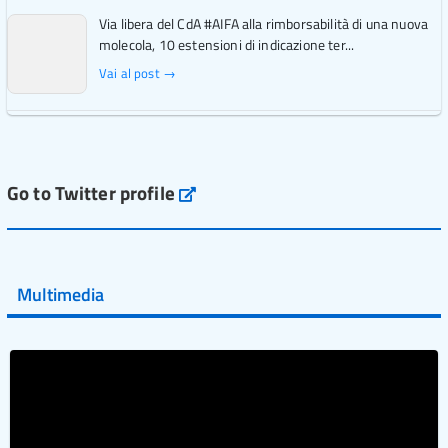
Via libera del CdA #AIFA alla rimborsabilità di una nuova
molecola, 10 estensioni di indicazione ter...
Vai al post →
L'Italia si conferma tra i primi Paesi europei per l'accesso
ai #farmaci orfani rimborsati dal Servi...
Vai al post →
Go to Twitter profile
aifa_ufficiale
💜 Il 29 giugno #AIFA si è illuminata di viola in occasione
della XVII Giornata Mondiale della Scler...
Multimedia
Vai al post →