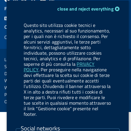
a
i
a
l
o
i
cookie management module
FEED RSS
close and reject everything
c
n
b
u
u
n
F
e
k
e
e
t
k
Questo sito utilizza cookie tecnici e
e
COOKIES
b
e
l
s
u
e
analytics, necessari al suo funzionamento,
e
per i quali non è richiesto il consenso. Per
Cookie management
o
d
.
k
b
d
d
alcuni servizi aggiuntivi, le terze parti
o
i
b
y
e
i
fornitrici, dettagliatamente sotto
R
Sezione Link Utili
individuate, possono utilizzare cookies
k
n
u
n
s
tecnici, analytics e di profilazione. Per
Legal notice
t
saperne di più consulta la
PRIVACY
s
Social Media Policy
t
POLICY
. Per proseguire nella navigazione
Dichiarazione di accessibilità
devi effettuare la scelta sui cookie di terze
o
Web accessibility
parti dei quali eventualmente accetti
n
l’utilizzo. Chiudendo il banner attraverso la
Website statistics
X in alto a destra rifiuti tutti i cookie di
.
Privacy
terze parti. Puoi rivedere e modificare le
s
Online services
tue scelte in qualsiasi momento attraverso
il link "Gestione cookie" presente nel
p
footer.
o
t
Social networks