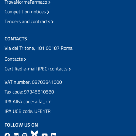
TrovaNormeFarmaco
Competition notices
Tenders and contracts
CONTACTS
Via del Tritone, 181 00187 Roma
Contacts
Certified e-mail (PEC) contacts
VAT number: 08703841000
Tax code: 97345810580
IPA AIFA code: aifa_rm
IPA UCB code: UFE1TR
FOLLOW US ON
F
L
l
B
Y
L