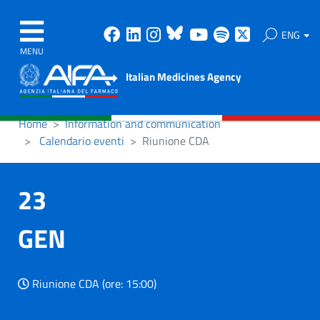
Facebook
Linkedin
Instagram
Bluesky
Youtube
Spotify
X
ENG
MENU
Italian Medicines Agency
Home
Information and communication
Calendario eventi
Riunione CDA
23
GEN
Riunione CDA (ore: 15:00)