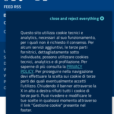
a
i
a
l
o
i
FEED RSS
c
n
b
u
u
n
F
cookie management module
e
k
e
e
t
k
close and reject everything
e
COOKIES
b
e
l
s
u
e
e
Cookie management
o
d
.
k
b
d
Questo sito utilizza cookie tecnici e
d
analytics, necessari al suo funzionamento,
o
i
b
y
e
i
R
per i quali non è richiesto il consenso. Per
Sezione Link Utili
k
n
u
n
alcuni servizi aggiuntivi, le terze parti
s
Legal notice
fornitrici, dettagliatamente sotto
t
s
individuate, possono utilizzare cookies
Social Media Policy
t
tecnici, analytics e di profilazione. Per
Dichiarazione di accessibilità
o
saperne di più consulta la
PRIVACY
Web accessibility
POLICY
. Per proseguire nella navigazione
n
Website statistics
devi effettuare la scelta sui cookie di terze
.
parti dei quali eventualmente accetti
Privacy
l’utilizzo. Chiudendo il banner attraverso la
s
Online services
X in alto a destra rifiuti tutti i cookie di
p
terze parti. Puoi rivedere e modificare le
tue scelte in qualsiasi momento attraverso
o
il link "Gestione cookie" presente nel
t
footer.