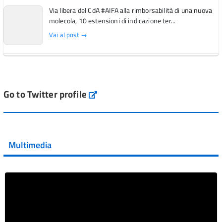
Via libera del CdA #AIFA alla rimborsabilità di una nuova
molecola, 10 estensioni di indicazione ter...
Vai al post →
L'Italia si conferma tra i primi Paesi europei per l'accesso
ai #farmaci orfani rimborsati dal Servi...
Vai al post →
Go to Twitter profile
aifa_ufficiale
💜 Il 29 giugno #AIFA si è illuminata di viola in occasione
della XVII Giornata Mondiale della Scler...
Multimedia
Vai al post →