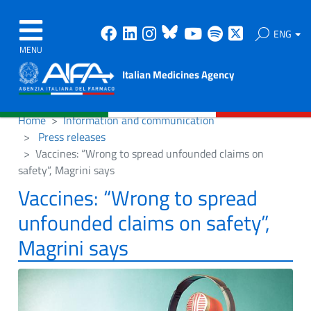
Facebook
Linkedin
Instagram
Bluesky
Youtube
Spotify
X
ENG
MENU
Italian Medicines Agency
Home
Information and communication
Press releases
Vaccines: “Wrong to spread unfounded claims on
safety”, Magrini says
Vaccines: “Wrong to spread
unfounded claims on safety”,
Magrini says