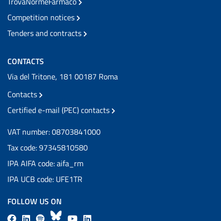
TrovaNormeFarmaco
Competition notices
Tenders and contracts
CONTACTS
Via del Tritone, 181 00187 Roma
Contacts
Certified e-mail (PEC) contacts
VAT number: 08703841000
Tax code: 97345810580
IPA AIFA code: aifa_rm
IPA UCB code: UFE1TR
FOLLOW US ON
F
L
l
B
Y
L