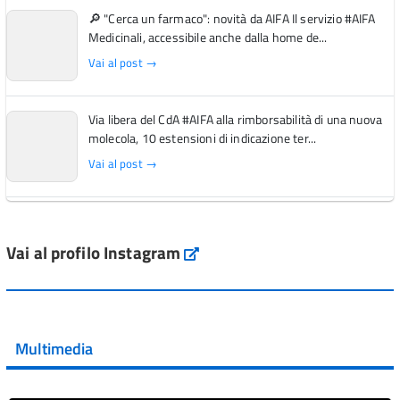
🔎 "Cerca un farmaco": novità da AIFA Il servizio #AIFA
Medicinali, accessibile anche dalla home de...
Vai al post →
Via libera del CdA #AIFA alla rimborsabilità di una nuova
molecola, 10 estensioni di indicazione ter...
Vai al post →
L'Italia si conferma tra i primi Paesi europei per l'accesso
ai #farmaci orfani rimborsati dal Servi...
Vai al profilo Instagram
Instagram
Vai al post →
💜 Il 29 giugno #AIFA si è illuminata di viola in occasione
della XVII Giornata Mondiale della Scler...
Multimedia
Vai al post →