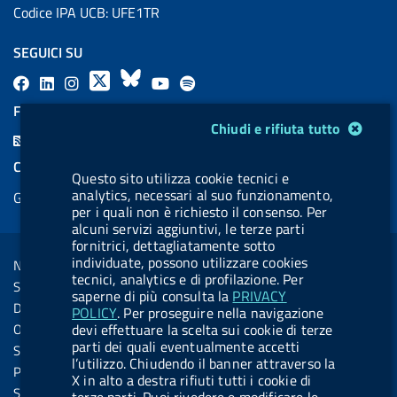
Codice IPA UCB: UFE1TR
SEGUICI SU
F
L
l
X
B
Y
l
a
i
a
l
o
a
FEED RSS
Modulo gestione cookie
c
n
b
u
u
b
Chiudi e rifiuta tutto
F
e
k
e
e
t
e
e
COOKIES
b
e
l
s
u
l
Questo sito utilizza cookie tecnici e
e
analytics, necessari al suo funzionamento,
Gestione cookie
o
d
.
k
b
.
d
per i quali non è richiesto il consenso. Per
o
i
b
y
e
b
alcuni servizi aggiuntivi, le terze parti
R
Sezione Link Utili
fornitrici, dettagliatamente sotto
k
n
u
u
s
individuate, possono utilizzare cookies
Note legali
t
t
tecnici, analytics e di profilazione. Per
s
Social Media Policy
t
t
saperne di più consulta la
PRIVACY
Dichiarazione di accessibilità
POLICY
. Per proseguire nella navigazione
o
o
Obiettivi di accessibilità
devi effettuare la scelta sui cookie di terze
n
n
parti dei quali eventualmente accetti
Statistiche sito
l’utilizzo. Chiudendo il banner attraverso la
.
.
Privacy
X in alto a destra rifiuti tutti i cookie di
i
s
Servizi Online