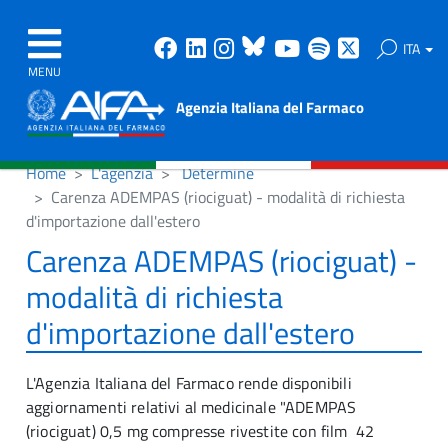
Facebook
Linkedin
Instagram
Bluesky
Youtube
Spotify
X
ITA
MENU
Agenzia Italiana del Farmaco
Home
L'agenzia
Determine
Carenza ADEMPAS (riociguat) - modalità di richiesta
d'importazione dall'estero
Carenza ADEMPAS (riociguat) -
modalità di richiesta
d'importazione dall'estero
L'Agenzia Italiana del Farmaco rende disponibili
aggiornamenti relativi al medicinale "ADEMPAS
(riociguat) 0,5 mg compresse rivestite con film 42