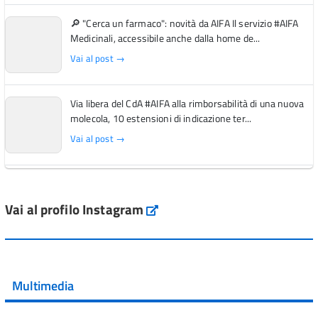
🔎 "Cerca un farmaco": novità da AIFA Il servizio #AIFA
Medicinali, accessibile anche dalla home de...
Vai al post →
Via libera del CdA #AIFA alla rimborsabilità di una nuova
molecola, 10 estensioni di indicazione ter...
Vai al post →
L'Italia si conferma tra i primi Paesi europei per l'accesso
ai #farmaci orfani rimborsati dal Servi...
Vai al profilo Instagram
Instagram
Vai al post →
💜 Il 29 giugno #AIFA si è illuminata di viola in occasione
della XVII Giornata Mondiale della Scler...
Multimedia
Vai al post →