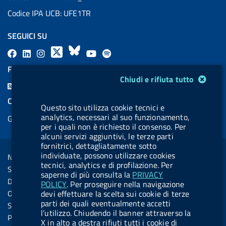
Codice IPA UCB: UFE1TR
SEGUICI SU
F
L
l
X
B
Y
l
a
i
a
l
o
a
FEED RSS
Modulo gestione cookie
c
n
b
u
u
b
Chiudi e rifiuta tutto
F
e
k
e
e
t
e
e
COOKIES
b
e
l
s
u
l
Questo sito utilizza cookie tecnici e
e
analytics, necessari al suo funzionamento,
Gestione cookie
o
d
.
k
b
.
d
per i quali non è richiesto il consenso. Per
o
i
b
y
e
b
alcuni servizi aggiuntivi, le terze parti
R
Sezione Link Utili
fornitrici, dettagliatamente sotto
k
n
u
u
s
individuate, possono utilizzare cookies
Note legali
t
t
tecnici, analytics e di profilazione. Per
s
Social Media Policy
t
t
saperne di più consulta la
PRIVACY
Dichiarazione di accessibilità
POLICY
. Per proseguire nella navigazione
o
o
Obiettivi di accessibilità
devi effettuare la scelta sui cookie di terze
n
n
parti dei quali eventualmente accetti
Statistiche sito
l’utilizzo. Chiudendo il banner attraverso la
.
.
Privacy
X in alto a destra rifiuti tutti i cookie di