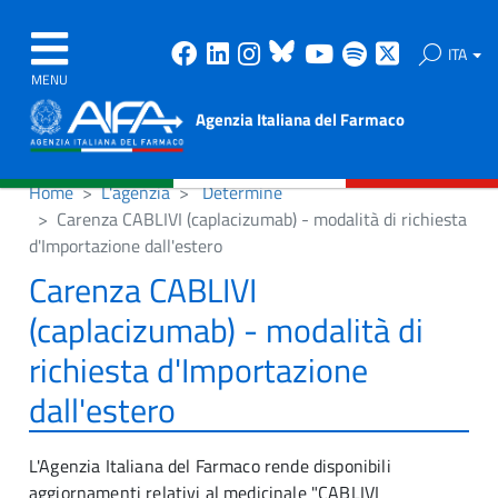
Facebook
Linkedin
Instagram
Bluesky
Youtube
Spotify
X
ITA
MENU
Agenzia Italiana del Farmaco
Home
L'agenzia
Determine
Carenza CABLIVI (caplacizumab) - modalità di richiesta
d'Importazione dall'estero
Carenza CABLIVI
(caplacizumab) - modalità di
richiesta d'Importazione
dall'estero
L'Agenzia Italiana del Farmaco rende disponibili
aggiornamenti relativi al medicinale "CABLIVI