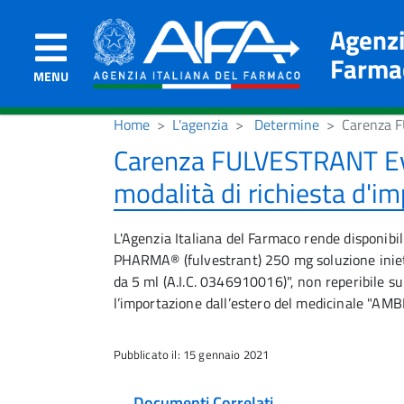
Agenzi
Farma
MENU
Home
L'agenzia
Determine
Carenza F
Carenza FULVESTRANT Eve
modalità di richiesta d'im
L'Agenzia Italiana del Farmaco rende disponib
PHARMA® (fulvestrant) 250 mg soluzione inietta
da 5 ml (A.I.C. 0346910016)", non reperibile sul
l’importazione dall’estero del medicinale "AMBI
Pubblicato il: 15 gennaio 2021
Documenti Correlati