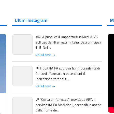
Ultimi Instagram
M
#AIFA pubblica il Rapporto #OsMed 2025
sull’uso dei #farmaci in Italia. Dati principali
⬇️ 💊 Nel ...
Vai al post →
📢 Il CdA #AIFA approva la rimborsabilità di
4 nuovi #farmaci, 4 estensioni di
indicazione terapeuti...
Vai al post →
🔎 "Cerca un farmaco": novità da AIFA Il
servizio #AIFA Medicinali, accessibile anche
dalla home de...