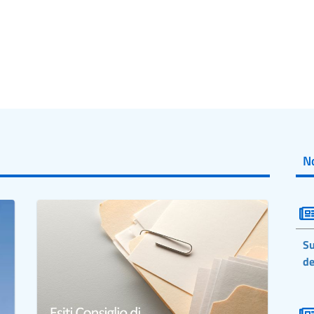
No
Su
de