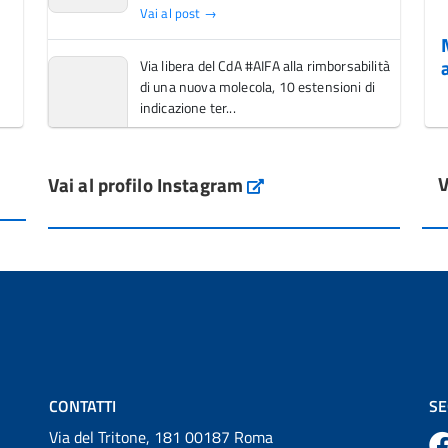
Vai al post →
Via libera del CdA #AIFA alla rimborsabilità
di una nuova molecola, 10 estensioni di
indicazione ter...
Vai al post →
V
Vai al profilo Instagram
L'Italia si conferma tra i primi Paesi europei
Instagram
per l'accesso ai #farmaci orfani rimborsati
dal Servi...
Vai al post →
💜 Il 29 giugno #AIFA si è illuminata di viola
in occasione della XVII Giornata Mondiale
della Scler...
Vai al post →
CONTATTI
SE
Via del Tritone, 181 00187 Roma