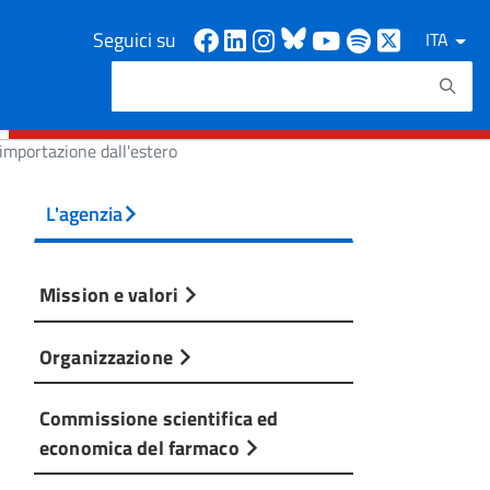
Facebook
Linkedin
Instagram
Bluesky
Youtube
Spotify
X
Seguici su
ITA
Cerca
Testo da ricercare
importazione dall'estero
L'agenzia
Mission e valori
Organizzazione
Commissione scientifica ed
economica del farmaco