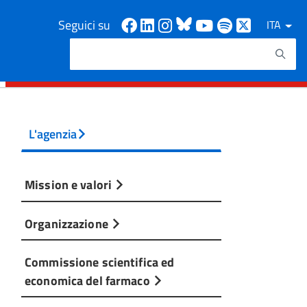
Facebook
Linkedin
Instagram
Bluesky
Youtube
Spotify
X
Seguici su
ITA
Cerca
Testo da ricercare
L'agenzia
Mission e valori
Organizzazione
Commissione scientifica ed
economica del farmaco