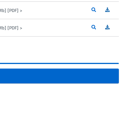
Mb] [PDF] >
Mb] [PDF] >