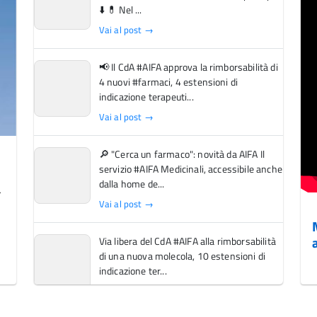
⬇️ 💊 Nel ...
Vai al post →
📢 Il CdA #AIFA approva la rimborsabilità di
4 nuovi #farmaci, 4 estensioni di
indicazione terapeuti...
Vai al post →
🔎 "Cerca un farmaco": novità da AIFA Il
servizio #AIFA Medicinali, accessibile anche
dalla home de...
Vai al post →
Via libera del CdA #AIFA alla rimborsabilità
di una nuova molecola, 10 estensioni di
indicazione ter...
Vai al post →