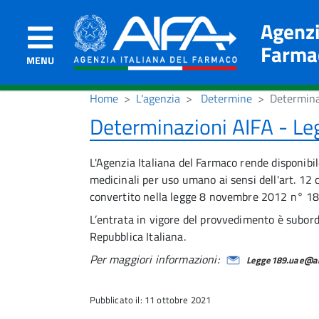
Agenzi
Farma
MENU
Home
L'agenzia
Determine
Determina
Determinazioni AIFA - L
L'Agenzia Italiana del Farmaco rende disponibil
medicinali per uso umano ai sensi dell'art. 
convertito nella legge 8 novembre 2012 n° 18
L’entrata in vigore del provvedimento è subordi
Repubblica Italiana.
Per maggiori informazioni:
Legge189.uae@aif
Pubblicato il: 11 ottobre 2021