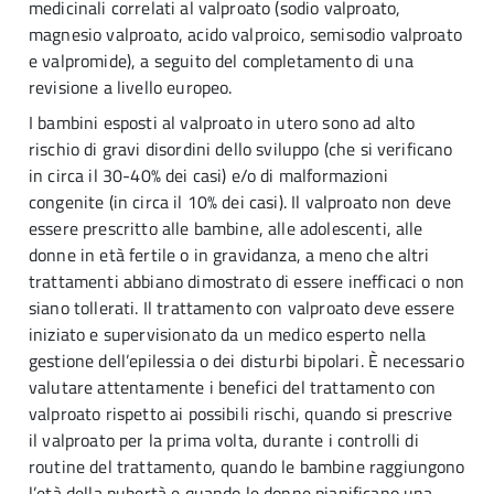
medicinali correlati al valproato (sodio valproato,
magnesio valproato, acido valproico, semisodio valproato
e valpromide), a seguito del completamento di una
revisione a livello europeo.
I bambini esposti al valproato in utero sono ad alto
rischio di gravi disordini dello sviluppo (che si verificano
in circa il 30-40% dei casi) e/o di malformazioni
congenite (in circa il 10% dei casi). Il valproato non deve
essere prescritto alle bambine, alle adolescenti, alle
donne in età fertile o in gravidanza, a meno che altri
trattamenti abbiano dimostrato di essere inefficaci o non
siano tollerati. Il trattamento con valproato deve essere
iniziato e supervisionato da un medico esperto nella
gestione dell’epilessia o dei disturbi bipolari. È necessario
valutare attentamente i benefici del trattamento con
valproato rispetto ai possibili rischi, quando si prescrive
il valproato per la prima volta, durante i controlli di
routine del trattamento, quando le bambine raggiungono
l’età della pubertà e quando le donne pianificano una