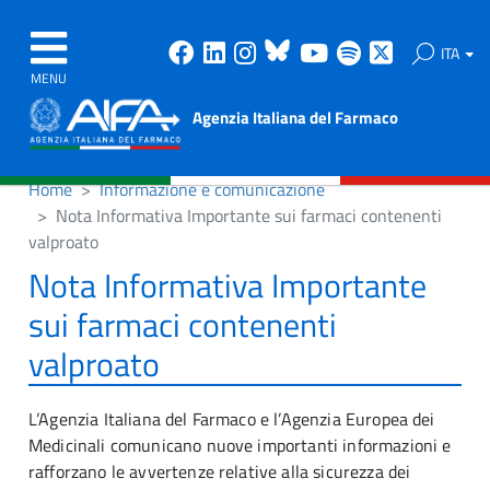
Facebook
Linkedin
Instagram
Bluesky
Youtube
Spotify
X
ITA
MENU
Agenzia Italiana del Farmaco
Home
Informazione e comunicazione
Nota Informativa Importante sui farmaci contenenti
valproato
Nota Informativa Importante
sui farmaci contenenti
valproato
L’Agenzia Italiana del Farmaco e l’Agenzia Europea dei
Medicinali comunicano nuove importanti informazioni e
rafforzano le avvertenze relative alla sicurezza dei