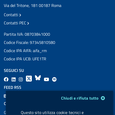
Via del Tritone, 181 00187 Roma
Contatti
Contatti PEC
Partita IVA: 08703841000
Codice Fiscale: 97345810580
Codice IPA AIFA: aifa_rm
Codice IPA UCB: UFE1TR
SEGUICI SU
F
L
l
X
B
Y
l
a
i
a
l
o
a
FEED RSS
c
n
b
u
u
b
F
Modulo gestione cookie
Chiudi e rifiuta tutto
e
k
e
e
t
e
e
COOKIES
b
e
l
s
u
l
e
Gestione cookie
Questo sito utilizza cookie tecnici e
o
d
.
k
b
.