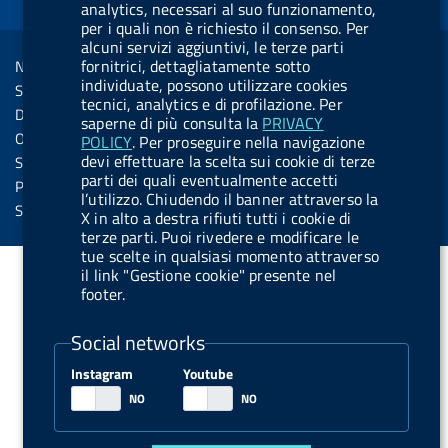
d
analytics, necessari al suo funzionamento,
o
i
b
y
e
b
per i quali non è richiesto il consenso. Per
R
Sezione Link Utili
k
n
u
u
alcuni servizi aggiuntivi, le terze parti
s
fornitrici, dettagliatamente sotto
Note legali
t
t
s
individuate, possono utilizzare cookies
Social Media Policy
t
t
tecnici, analytics e di profilazione. Per
Dichiarazione di accessibilità
saperne di più consulta la
PRIVACY
o
o
Obiettivi di accessibilità
POLICY
. Per proseguire nella navigazione
n
n
devi effettuare la scelta sui cookie di terze
Statistiche sito
parti dei quali eventualmente accetti
.
.
Privacy
l’utilizzo. Chiudendo il banner attraverso la
i
s
Servizi Online
X in alto a destra rifiuti tutti i cookie di
n
p
terze parti. Puoi rivedere e modificare le
tue scelte in qualsiasi momento attraverso
s
o
il link "Gestione cookie" presente nel
t
t
footer.
a
i
Social networks
g
f
r
y
Instagram
Youtube
a
m