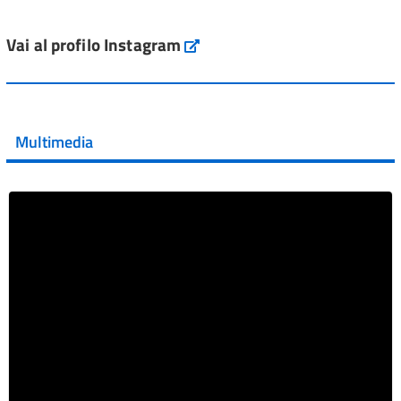
L'Italia si conferma tra i primi Paesi europei per l'accesso
ai #farmaci orfani rimborsati dal Servi...
Vai al profilo Instagram
Instagram
Vai al post →
💜 Il 29 giugno #AIFA si è illuminata di viola in occasione
della XVII Giornata Mondiale della Scler...
Multimedia
Vai al post →