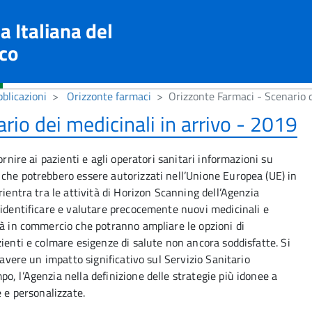
a Italiana del
co
blicazioni
Orizzonte farmaci
Orizzonte Farmaci - Scenario d
rio dei medicinali in arrivo - 2019
ornire ai pazienti e agli operatori sanitari informazioni su
che potrebbero essere autorizzati nell’Unione Europea (UE) in
rientra tra le attività di Horizon Scanning dell’Agenzia
 identificare e valutare precocemente nuovi medicinali e
ià in commercio che potranno ampliare le opzioni di
ienti e colmare esigenze di salute non ancora soddisfatte. Si
 avere un impatto significativo sul Servizio Sanitario
o, l’Agenzia nella definizione delle strategie più idonee a
e e personalizzate.