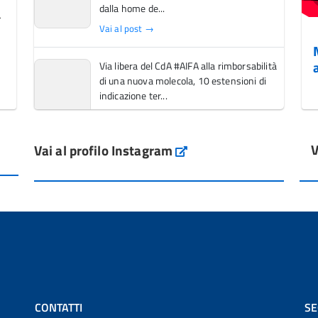
dalla home de...
Vai al post →
Via libera del CdA #AIFA alla rimborsabilità
di una nuova molecola, 10 estensioni di
indicazione ter...
Vai al post →
V
Vai al profilo Instagram
L'Italia si conferma tra i primi Paesi europei
Instagram
per l'accesso ai #farmaci orfani rimborsati
dal Servi...
Vai al post →
💜 Il 29 giugno #AIFA si è illuminata di viola
in occasione della XVII Giornata Mondiale
della Scler...
Vai al post →
CONTATTI
SE