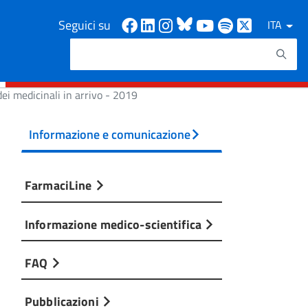
Facebook
Linkedin
Instagram
Bluesky
Youtube
Spotify
X
Seguici su
ITA
Cerca
Testo da ricercare
ei medicinali in arrivo - 2019
Informazione e comunicazione
FarmaciLine
Informazione medico-scientifica
FAQ
Pubblicazioni