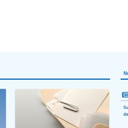
No
Su
de