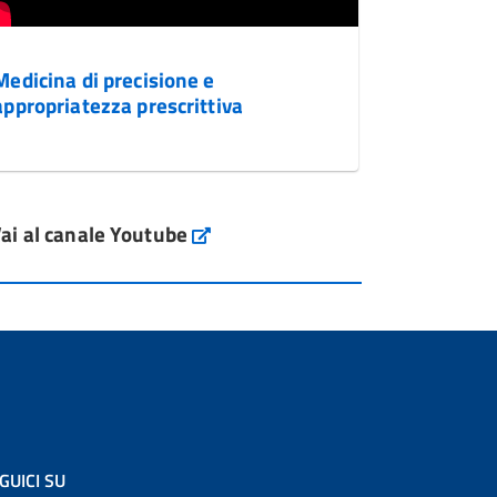
Medicina di precisione e
appropriatezza prescrittiva
ai al canale Youtube
GUICI SU