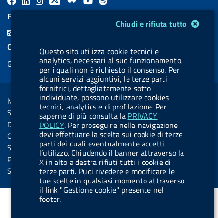
a
i
a
l
o
a
FEED RSS
Modulo gestione cookie
Chiudi e rifiuta tutto
c
n
b
u
u
b
F
e
k
e
e
t
e
e
COOKIES
Questo sito utilizza cookie tecnici e
b
e
l
s
u
l
e
analytics, necessari al suo funzionamento,
Gestione cookie
o
d
.
k
b
.
per i quali non è richiesto il consenso. Per
d
o
i
b
y
e
b
alcuni servizi aggiuntivi, le terze parti
R
Sezione Link Utili
fornitrici, dettagliatamente sotto
k
n
u
u
s
individuate, possono utilizzare cookies
Note legali
t
t
tecnici, analytics e di profilazione. Per
s
Social Media Policy
saperne di più consulta la
PRIVACY
t
t
Dichiarazione di accessibilità
POLICY
. Per proseguire nella navigazione
o
o
devi effettuare la scelta sui cookie di terze
Obiettivi di accessibilità
parti dei quali eventualmente accetti
n
n
Statistiche sito
l’utilizzo. Chiudendo il banner attraverso la
.
.
Privacy
X in alto a destra rifiuti tutti i cookie di
i
s
terze parti. Puoi rivedere e modificare le
Servizi Online
tue scelte in qualsiasi momento attraverso
n
p
il link "Gestione cookie" presente nel
s
o
footer.
t
t