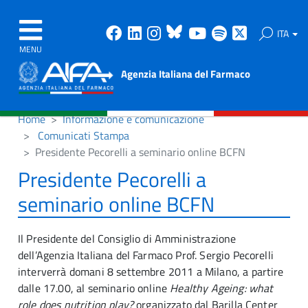
Facebook
Linkedin
Instagram
Bluesky
Youtube
Spotify
X
ITA
MENU
Agenzia Italiana del Farmaco
Home
Informazione e comunicazione
Comunicati Stampa
Presidente Pecorelli a seminario online BCFN
Presidente Pecorelli a
seminario online BCFN
Il Presidente del Consiglio di Amministrazione
dell’Agenzia Italiana del Farmaco Prof. Sergio Pecorelli
interverrà domani 8 settembre 2011 a Milano, a partire
dalle 17.00, al seminario online
Healthy Ageing: what
role does nutrition play?
organizzato dal Barilla Center