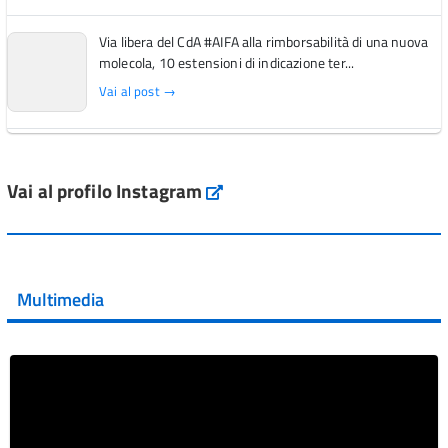
Via libera del CdA #AIFA alla rimborsabilità di una nuova
molecola, 10 estensioni di indicazione ter...
Vai al post →
L'Italia si conferma tra i primi Paesi europei per l'accesso
ai #farmaci orfani rimborsati dal Servi...
Vai al profilo Instagram
Instagram
Vai al post →
💜 Il 29 giugno #AIFA si è illuminata di viola in occasione
della XVII Giornata Mondiale della Scler...
Multimedia
Vai al post →