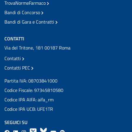
TrovaNormeFarmaco
Bandi di Concorso
Bandi di Gara e Contratti
CONTATTI
Via del Tritone, 181 00187 Roma
Contatti
Contatti PEC
Partita IVA: 08703841000
Codice Fiscale: 97345810580
Codice IPA AIFA: aifa_rm
Codice IPA UCB: UFE1TR
SEGUICI SU
F
L
l
X
B
Y
l